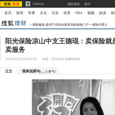
loading...
我的搜狐
邮件
首页
-
新闻
-
军事
-
文化
-
历史
-
体育
-
NBA
-
视频
-
娱谈
-
财
>
保险频道-提供产品和全面资讯的保险门户
>
保险代理人
阳光保险凉山中支王德琨：卖保险就
卖服务
2014年02月24日03:05
来源：
四川在线-金融投资报
正文
我来说两句
(
人参与)