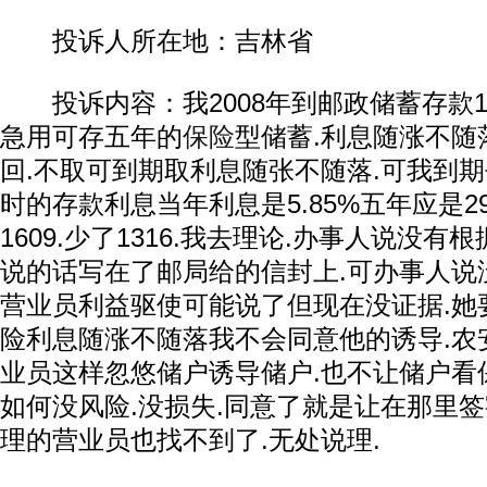
投诉人所在地：吉林省
投诉内容：我2008年到邮政储蓄存款1
急用可存五年的
保险
型储蓄.利息随涨不随
回.不取可到期取利息随张不随落.可我到
时的存款利息当年利息是5.85%五年应是29
1609.少了1316.我去理论.办事人说没有
说的话写在了邮局给的信封上.可办事人说
营业员利益驱使可能说了但现在没证据.她
险利息随涨不随落我不会同意他的诱导.农
业员这样忽悠储户诱导储户.也不让储户看
如何没风险.没损失.同意了就是让在那里签
理的营业员也找不到了.无处说理.