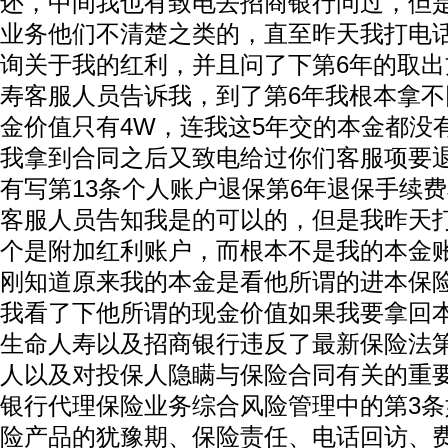
还，中间我也有致电去招商银行问过，但
业务他们不清楚之类的，直至昨天我打电
询关于我的红利，并且问了下第6年的取
寿客服人员告诉我，到了第6年我根本拿不
金价值只有4W，连我这5年交的本金都没
我拿到合同之后又致电给过你们客服项要
有写第13条个人账户退保第6年退保手续费
客服人员告知我是的可以的，但是我昨天
个是附加红利账户，而根本不是我的本金
刚知道原来我的本金是看他所谓的进本保
我看了下他所谓的现金价值如果我要拿回本
生命人寿以及招商银行违反了最新保险法第
人以及对投保人隐瞒与保险合同有关的重
银行代理保险业务综合风险管理中的第3
险产品的犹豫期、保险责任、电话回访、