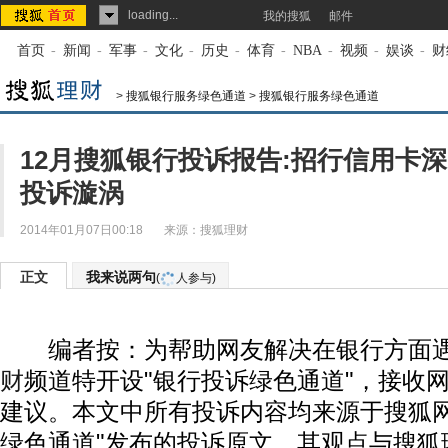
loading...
我的搜狐
邮件
首页
-
新闻
-
军事
-
文化
-
历史
-
体育
-
NBA
-
视频
-
娱谈
-
财
>
搜狐银行服务绿色通道
>
搜狐银行服务绿色通道
12月搜狐银行投诉报告:招行信用卡
投诉漩涡
2014年01月07日00:18
来源：
搜狐理财
正文
我来说两句
(
人参与)
编者按：为帮助网友解决在银行方面遇
财
频道特开设"银行投诉绿色通道"，接收
建议。本文中所有投诉内容均来源于搜狐网
绿色通道"发布的投诉原文，其观点与搜狐