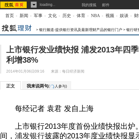
loading...
我的搜狐
邮件
首页
-
新闻
-
军事
-
文化
-
历史
-
体育
-
NBA
-
视频
-
娱谈
-
财
>
银行频道-提供银行资讯及最新理财产品的银行门户
>
银行研
上市银行发业绩快报 浦发2013年四
利增38%
2014年01月06日09:16
来源：
每日经济新闻
正文
我来说两句
(
人参与)
每经记者 袁君 发自上海
上市银行2013年度首份业绩快报出炉。2
间，
浦发银行
披露的2013年度业绩快报显