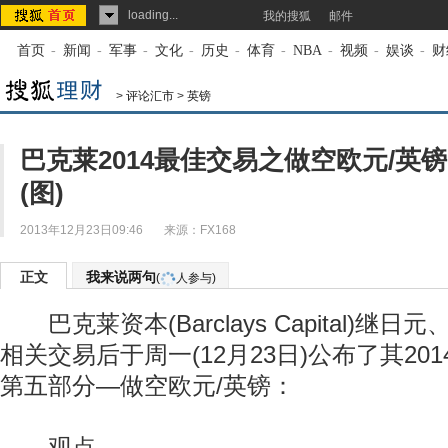
loading...
我的搜狐
邮件
首页
-
新闻
-
军事
-
文化
-
历史
-
体育
-
NBA
-
视频
-
娱谈
-
财
>
评论汇市
>
英镑
巴克莱2014最佳交易之做空欧元/英镑
(图)
2013年12月23日09:46
来源：
FX168
正文
我来说两句
(
人参与)
巴克莱资本(Barclays Capital)继
相关交易后于周一(12月23日)公布了其20
第五部分—做空欧元/英镑：