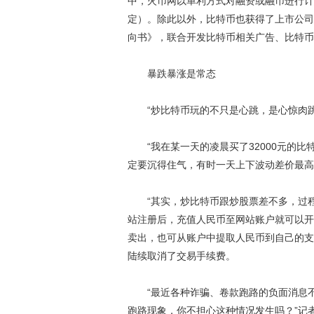
中，火币网以单利方式对融资或融币进行计息
定）。除此以外，比特币也获得了上市公司
向书》，联合开发比特币相关广告、比特币
暴跌暴涨是常态
“炒比特币玩的不只是心跳，是心惊肉跳
“我在某一天的凌晨买了32000元的比特
定要沉得住气，有时一天上下波动差价最高
“其实，炒比特币跟炒股票差不多，过程
站注册后，充值人民币至网站账户就可以开
卖出，也可从账户中提取人民币到自己的支
陆续取消了交易手续费。
“最近各种诈骗、卷款跑路的负面消息不
跑路现象，你不担心这种情况发生吗？”记