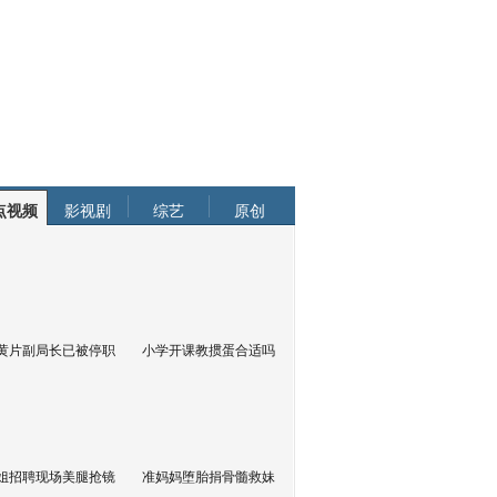
点视频
影视剧
综艺
原创
黄片副局长已被停职
小学开课教掼蛋合适吗
姐招聘现场美腿抢镜
准妈妈堕胎捐骨髓救妹