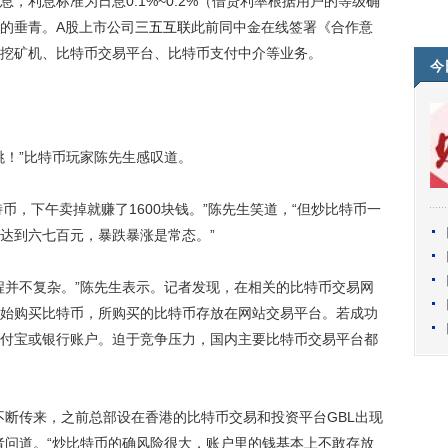
，利息标准为日息0.1%~0.2%（借贷利率根据用户的等级确
的垂青。A股上市公司
三五互联
此前同中金在线签署《合作意
挖矿机、比特币交易平台、比特币支付中介等业务。
今
！”比特币玩家陈先生感叹道。
币，下午卖掉就赚了1600块钱。”陈先生笑道，“但炒比特币一
达到六七百元，暴跌暴涨是常态。”
并不复杂。”陈先生表示。记者发现，在相关的比特币交易网
始购买比特币，所购买的比特币存放在网站交易平台。若成功
付宝或银行账户。迫于竞争压力，国内主要比特币交易平台都
断传来，之前总部设在香港的比特币交易和投资平台GBL出现
者问道。“炒比特币的确风险很大，账户里的钱基本上不敢存放