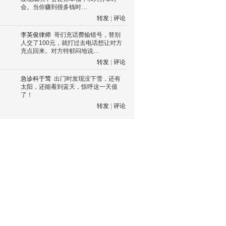
会。当你赚到很多钱时…
转发
|
评论
李英俊律师
哥们充话费输错号，替别
人交了100元，就打过去电话想让对方
充点回来。对方特郁闷地说…
转发
|
评论
急诊科于莺
出门时发现没下雪，还有
太阳，还能看到蓝天，惊呼这一天值
了！
转发
|
评论