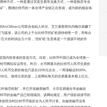
种方式，一种是通过买卖交易等兑换方式，一种是购买专业
挖矿”，围绕比特币的一条全球产业链正在形成，成为新的掘金场
KnCMiner公司联合创始人科尔、艾兰索那和坎内梅尔就赚了
格突飞猛涨，该公司的上千台比特币挖矿机很快销售一空，而每台
个芯片的利润达几十倍，“挖矿机”生意将是一个源源不绝的市
是国内投资者的首选方式。目前，比特币中国已成为全球第一
特币网站应运而生。昨日，火币网显示的比特币人民币交易价
币人民币交易价格也只是在2200元左右，一周涨幅达到30%。
200元。值得注意的是，上述网站每天的交易量基本都上亿元。
杆做空机制”，并已开设融资融币、大宗交易撮合等金融业
特币的金融产品已初现端倪。该网站规定，用户借款或借币的
算按照当时比特币币值折合为人民币计算。在融资融币业务