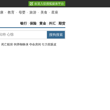
欢迎入驻搜狐媒体平台
康
-
教育
-
母婴
-
旅游
-
美食
-
星座
银行
|
保险
|
黄金
|
外汇
|
期货
：
死亡航班
饲养蜘蛛侠
夺命房间
引力双眼皮