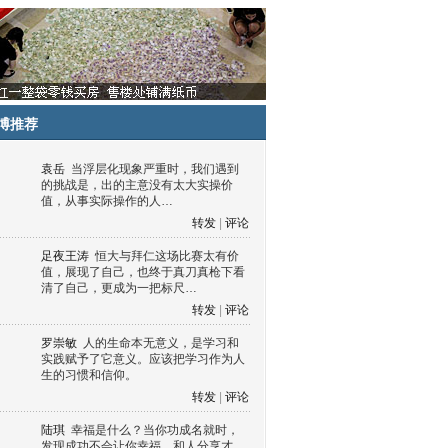
博推荐
袁岳
当浮层化现象严重时，我们遇到
的挑战是，出的主意没有太大实操价
值，从事实际操作的人…
转发
|
评论
足夜王涛
恒大与拜仁这场比赛太有价
值，展现了自己，也终于真刀真枪下看
清了自己，更成为一把标尺…
转发
|
评论
罗崇敏
人的生命本无意义，是学习和
实践赋予了它意义。应该把学习作为人
生的习惯和信仰。
转发
|
评论
陆琪
幸福是什么？当你功成名就时，
发现成功不会让你幸福，和人分享才