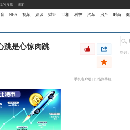
我的搜狐
邮件
体育
-
NBA
-
视频
-
娱谈
-
财经
-
世相
-
科技
-
汽车
-
房产
-
时尚
-
健
心跳是心惊肉跳
热词
手机客户端
|
扫描到手机