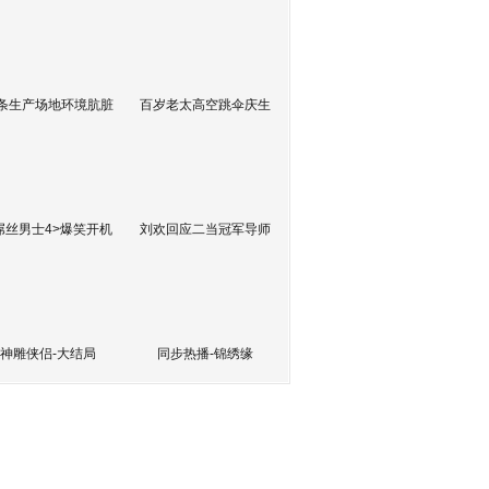
条生产场地环境肮脏
百岁老太高空跳伞庆生
屌丝男士4>爆笑开机
刘欢回应二当冠军导师
神雕侠侣-大结局
同步热播-锦绣缘