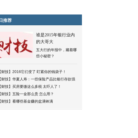
日推荐
谁是2015年银行业内
的大哥大
五大行的年报中，藏着哪
些小秘密？
【财技】
2016它们变了 盯紧你的钱袋子！
【财技】
华夏人寿：一些保险产品比银行存款强
【财技】
买房要缴这么多税 太吓人了！
【财技】
五险一金那么贵 怎么用？
【财技】
看哪些基金赚的盆满钵满