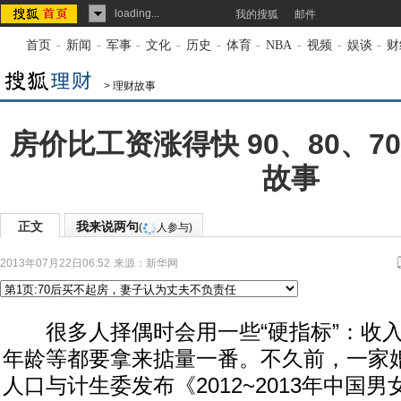
loading...
我的搜狐
邮件
首页
-
新闻
-
军事
-
文化
-
历史
-
体育
-
NBA
-
视频
-
娱谈
-
财
>
理财故事
房价比工资涨得快 90、80、
故事
正文
我来说两句
(
人参与)
2013年07月22日06:52
来源：
新华网
很多人择偶时会用一些“硬指标”：收入
年龄等都要拿来掂量一番。不久前，一家
人口与计生委发布《2012~2013年中国