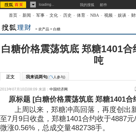
loading...
我的搜狐
邮件
首页
-
新闻
-
军事
-
文化
-
历史
-
体育
-
NBA
-
视频
-
娱谈
-
财
>
农产品
>
白糖
白糖价格震荡筑底 郑糖1401合约
吨
正文
我来说两句
(
人参与)
2013年07月10日08:09
来源：
中国经济网
原标题
[
白糖价格震荡筑底 郑糖1401合约
上周以来，郑糖冲高回落，再度创出新
至7月9日收盘，郑糖1401合约收于4887
微涨0.56%，总成交量482738手。