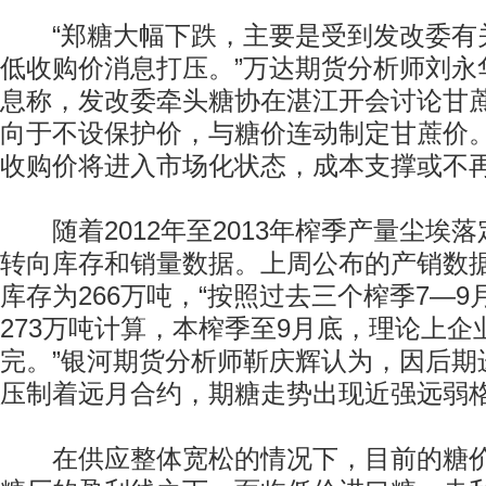
“郑糖大幅下跌，主要是受到发改委有
低收购价消息打压。”万达期货分析师刘永
息称，发改委牵头糖协在湛江开会讨论甘
向于不设保护价，与糖价连动制定甘蔗价
收购价将进入市场化状态，成本支撑或不
随着2012年至2013年榨季产量尘埃
转向库存和销量数据。上周公布的产销数
库存为266万吨，“按照过去三个榨季7—
273万吨计算，本榨季至9月底，理论上
完。”银河期货分析师靳庆辉认为，因后期
压制着远月合约，期糖走势出现近强远弱
在供应整体宽松的情况下，目前的糖价