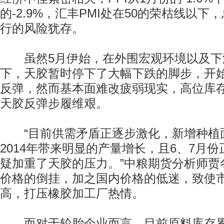
的-2.9%，汇丰PMI处在50的荣枯线以
行的风险犹存。
虽然5月伊始，在外围宏观环境以及下
下，天胶暂时停下了大幅下跌的脚步，开
反弹，然而基本面难改疲弱现实，高位库
天胶反弹步履维艰。
“目前供需矛盾正逐步激化，新增种植面积
2014年带来明显的产量增长，且6、7月
疑加重了天胶的压力。”中粮期货分析师贾
价格的倒挂，加之国内价格的低迷，致使
高，打压橡胶加工厂热情。
而对于轮胎企业而言，目前原料库存累