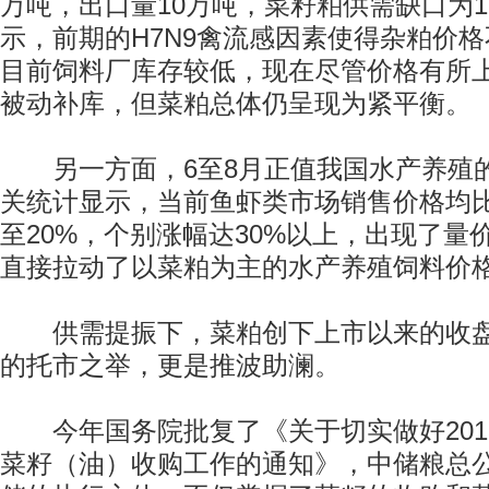
万吨，出口量10万吨，菜籽粕供需缺口为
示，前期的H7N9禽流感因素使得杂粕价
目前饲料厂库存较低，现在尽管价格有所
被动补库，但菜粕总体仍呈现为紧平衡。
另一方面，6至8月正值我国水产养殖
关统计显示，当前鱼虾类市场销售价格均比
至20%，个别涨幅达30%以上，出现了量
直接拉动了以菜粕为主的水产养殖饲料价
供需提振下，菜粕创下上市以来的收盘
的托市之举，更是推波助澜。
今年国务院批复了《关于切实做好201
菜籽（油）收购工作的通知》，中储粮总