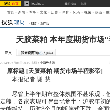
loading...
我的搜狐
邮件
首页
-
新闻
-
军事
-
文化
-
历史
-
体育
-
NBA
-
视频
-
娱谈
-
财
>
期货
>
农产品
天胶菜粕 本年度期货市场“
正文
我来说两句
(
人参与)
2013年07月08日09:10
来源：
中国经济网
原标题
[
天胶菜粕 期货市场半程影帝
]
本报记者 谢 慧
尽管上半年期市整体氛围不甚乐观，但
走熊，各家表现可谓喜忧参半：沪胶年初
未能维持，历时3个月的断崖式下跌，全