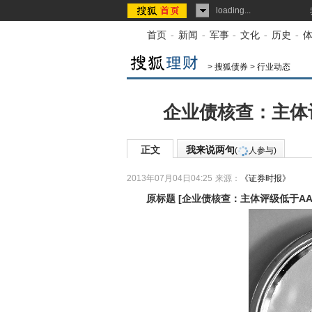
loading...
首页
-
新闻
-
军事
-
文化
-
历史
-
>
搜狐债券
>
行业动态
企业债核查：主体
正文
我来说两句
(
人参与)
2013年07月04日04:25
来源：
《证券时报》
原标题
[
企业债核查：主体评级低于AA