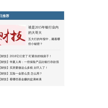
日推荐
谁是2015年银行业内
的大哥大
五大行的年报中，藏着哪
些小秘密？
【财技】
2016它们变了 盯紧你的钱袋子！
【财技】
华夏人寿：一些保险产品比银行存款强
【财技】
买房要缴这么多税 太吓人了！
【财技】
五险一金那么贵 怎么用？
【财技】
看哪些基金赚的盆满钵满