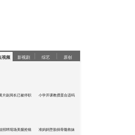
点视频
影视剧
综艺
原创
黄片副局长已被停职
小学开课教掼蛋合适吗
姐招聘现场美腿抢镜
准妈妈堕胎捐骨髓救妹