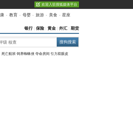
欢迎入驻搜狐媒体平台
康
-
教育
-
母婴
-
旅游
-
美食
-
星座
银行
|
保险
|
黄金
|
外汇
|
期货
：
死亡航班
饲养蜘蛛侠
夺命房间
引力双眼皮