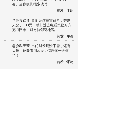
会。当你赚到很多钱时…
转发
|
评论
李英俊律师
哥们充话费输错号，替别
人交了100元，就打过去电话想让对方
充点回来。对方特郁闷地说…
转发
|
评论
急诊科于莺
出门时发现没下雪，还有
太阳，还能看到蓝天，惊呼这一天值
了！
转发
|
评论