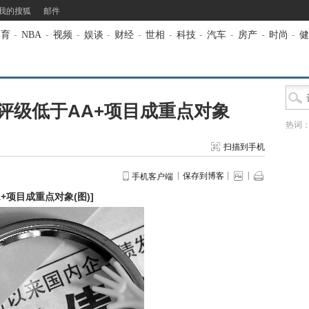
我的搜狐
邮件
体育
-
NBA
-
视频
-
娱谈
-
财经
-
世相
-
科技
-
汽车
-
房产
-
时尚
-
健
评级低于AA+项目成重点对象
热词
扫描到手机
保存到博客
手机客户端
+项目成重点对象(图)
]