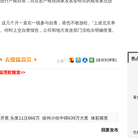
进行严格自查，而且是严格按国家发改委给出的核查重点进
这几个月一直在一线参与自查，谁也不敢放松。”上述北京券
、何时上交自查报告，公司和地方发改部门没给出明确答复。
热
[保存到博客]
分享：
狐理财频道>>
看
开奖:头奖11注666万
徐州小伙中得639万大奖
体彩摇奖
我要发布
空