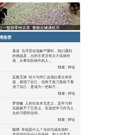
博推荐
袁岳
当浮层化现象严重时，我们遇到
的挑战是，出的主意没有太大实操价
值，从事实际操作的人…
转发
|
评论
足夜王涛
恒大与拜仁这场比赛太有价
值，展现了自己，也终于真刀真枪下看
清了自己，更成为一把标尺…
转发
|
评论
罗崇敏
人的生命本无意义，是学习和
实践赋予了它意义。应该把学习作为人
生的习惯和信仰。
转发
|
评论
陆琪
幸福是什么？当你功成名就时，
发现成功不会让你幸福，和人分享才