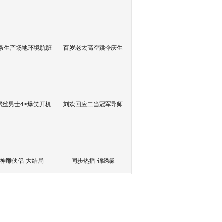
条生产场地环境肮脏
百岁老太高空跳伞庆生
屌丝男士4>爆笑开机
刘欢回应二当冠军导师
神雕侠侣-大结局
同步热播-锦绣缘