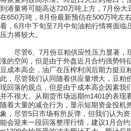
到港量将可能高达720万吨上方，7月份
在650万吨，8月份最新预估在500万吨
看，6月中下旬至7月中旬油粕行情将面临
压力将较大。
尽管6、7月份豆粕供应性压力显著，
涨的空间，但是由于外盘近月合约强势特
豆成本高企，油厂在压榨利润后期力挺豆
此，尽管我们认同随着供应量增大，豆粕
现回落的观点，但是由于成本高企因素我
并不很大。从期货市场远期m1401的表现
随着大量的减仓行为，显示短期资金投机
象，尽管5日市场有所反弹，但我们认为
能会迎来一段回落整理行情，建议1月合