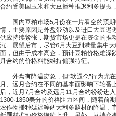
合约受美国玉米和大豆播种推迟利多提振
国内豆粕市场5月份在一片看空的预期
情，主要原因是外盘带动以及进口大豆迟
供应持续紧张，期货市场更是在资金的推
涨。展望后市，尽管6月大豆到港量集中
面，但由于成本高企，预计豆粕价格难深
月合约的价格料能维持偏强特征。
外盘有降温迹象，但“软逼仓”行为尤在
月、远月合约在不同的基本面影响下轮番
后，近月7月合约及远月11月合约纷纷进入15
1300-1350美分的价格阻力区间，随着
农作物播种延迟等两大利多题材的降温，
新题材推动价格继续上升。另外，从持仓