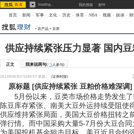
loading...
我的搜狐
邮件
首页
-
新闻
-
军事
-
文化
-
历史
-
体育
-
NBA
-
视频
-
娱谈
-
财
>
农产品
>
豆类
供应持续紧张压力显著 国内
正文
我来说两句
(
人参与)
2013年06月07日04:57
来源：
《证券时报》
原标题
[
供应持续紧张 豆粕价格难深调
]
5月份以来，豆类市场价格走势发生了
陈豆库存紧张、南美大豆外运持续受阻使
供应维持紧张局面，美国大豆价格扭转之
弹行情。而中国采购大量5-7月份大豆合
为美国投机基金狙击目标，美豆近月合约