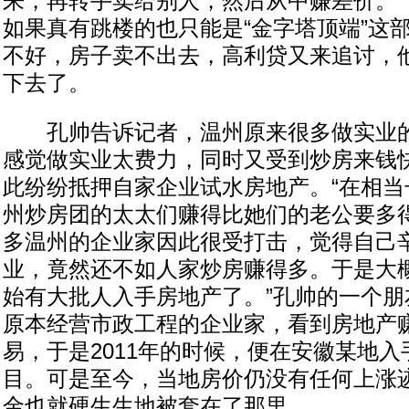
来，再转手卖给别人，然后从中赚差价。”
如果真有跳楼的也只能是“金字塔顶端”这
不好，房子卖不出去，高利贷又来追讨，
下去了。
孔帅告诉记者，温州原来很多做实业的
感觉做实业太费力，同时又受到炒房来钱
此纷纷抵押自家企业试水房地产。“在相当
州炒房团的太太们赚得比她们的老公要多得
多温州的企业家因此很受打击，觉得自己
业，竟然还不如人家炒房赚得多。于是大概
始有大批人入手房地产了。”孔帅的一个朋
原本经营市政工程的企业家，看到房地产
易，于是2011年的时候，便在安徽某地
目。可是至今，当地房价仍没有任何上涨
金也就硬生生地被套在了那里。