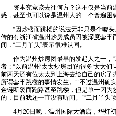
资本究竟该去往何方？这不仅是当前温
惑，甚至也可以说是温州人的一个普遍困
“因炒楼而跳楼的说法无非只是个噱头。
传的有浙江省温州炒房成员因被深度套牢
闻，“二月丫头”表示很难认同。
作为温州炒房团最早的发起人之一，“二
者：“以前温州‘太太炒房团’的很多‘太太们
前两天还有位太太到上海去给自己的房子
所谓套牢跳楼的事情发生。”“不过温州确
金链断裂而跑路甚至跳楼，但是单一因为
的，目前我还一直没有听闻。”“二月丫头”
4月20日晚，温州国际大酒店，华灯初