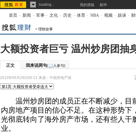
loading...
我的搜狐
邮件
首页
-
新闻
-
军事
-
文化
-
历史
-
体育
-
NBA
-
视频
-
娱谈
-
财
>
理财故事
大额投资者巨亏 温州炒房团抽
正文
我来说两句
(
人参与)
2013年05月29日00:13
来源：
中国房地产报
温州炒房团的成员正在不断减少，目前
内房地产项目的信心不足。在这种形势下
光彻底转向了海外房产市场，还有些人干
业。