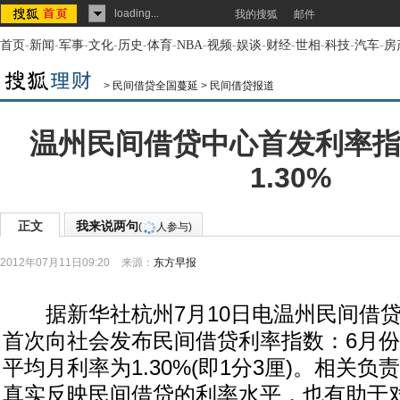
loading...
我的搜狐
邮件
首页
-
新闻
-
军事
-
文化
-
历史
-
体育
-
NBA
-
视频
-
娱谈
-
财经
-
世相
-
科技
-
汽车
-
房
>
民间借贷全国蔓延
>
民间借贷报道
温州民间借贷中心首发利率指
1.30%
正文
我来说两句
(
人参与)
2012年07月11日09:20
来源：
东方早报
据新华社杭州7月10日电温州民间借贷
首次向社会发布民间借贷利率指数：6月
平均月利率为1.30%(即1分3厘)。相关
真实反映民间借贷的利率水平，也有助于