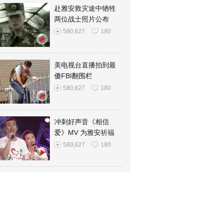
赴雅安救灾途中牺牲
两位战士照片公布
580,627
180
美电视台直播拍到最
傻FBI翻围栏
580,627
180
冲刺好声音《相信
爱》MV 为雅安祈福
580,627
180