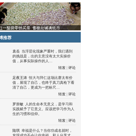
博推荐
袁岳
当浮层化现象严重时，我们遇到
的挑战是，出的主意没有太大实操价
值，从事实际操作的人…
转发
|
评论
足夜王涛
恒大与拜仁这场比赛太有价
值，展现了自己，也终于真刀真枪下看
清了自己，更成为一把标尺…
转发
|
评论
罗崇敏
人的生命本无意义，是学习和
实践赋予了它意义。应该把学习作为人
生的习惯和信仰。
转发
|
评论
陆琪
幸福是什么？当你功成名就时，
发现成功不会让你幸福，和人分享才