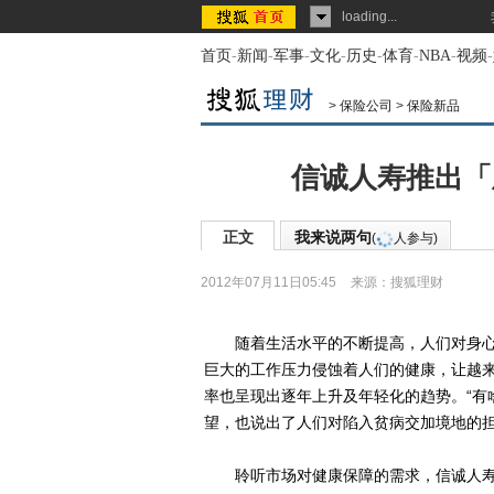
loading...
首页
-
新闻
-
军事
-
文化
-
历史
-
体育
-
NBA
-
视频
-
>
保险公司
>
保险新品
信诚人寿推出「
正文
我来说两句
(
人参与)
2012年07月11日05:45
来源：
搜狐理财
随着生活水平的不断提高，人们对身心
巨大的工作压力侵蚀着人们的健康，让越
率也呈现出逐年上升及年轻化的趋势。“有
望，也说出了人们对陷入贫病交加境地的
聆听市场对健康保障的需求，信诚人寿推