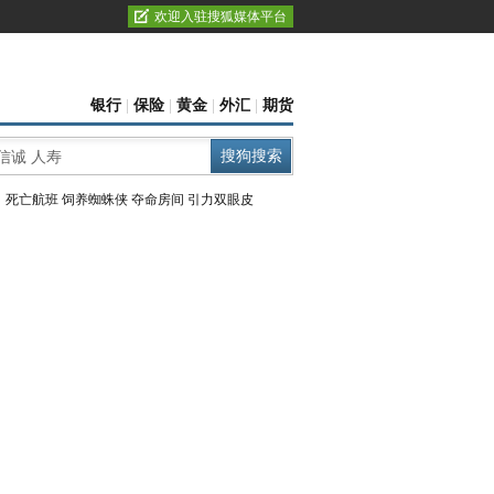
欢迎入驻搜狐媒体平台
银行
|
保险
|
黄金
|
外汇
|
期货
：
死亡航班
饲养蜘蛛侠
夺命房间
引力双眼皮