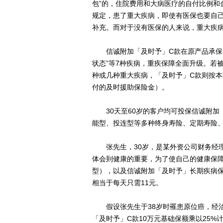
包”的，住院费用和大病医疗的自付比例和
规定，患了重大疾病，即使有医保也要自
补充。而对于没有医保的人来说，重大疾
信诚附加「及时予」C款在原产品承保的2
状态”等7种疾病，重疾保障全面升级。若
种或几种重大疾病，「及时予」C款则按本
付的及时援助保险金）。
30天至60岁的客户均可投保信诚附加
能型、投连型等多种终身寿险、定期寿险
张先生，30岁，是某外资公司财务经理
体会到健康的重要，为了使自己的健康保
型），以及信诚附加「及时予」长期疾病保险
相当于每天只需11元。
假设张先生于38岁时罹患原位癌，经治疗
「及时予」C款10万元基础保额乘以25%