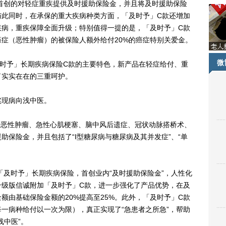
内首创的对轻症重疾提供及时援助保险金，并且将及时援助保险
与此同时，在承保的重大疾病种类方面，「及时予」C款还增加
种疾病，重疾保障全面升级；特别值得一提的是，「及时予」C款
症（恶性肿瘤）的被保险人额外给付20%的癌症特别关爱金。
微
时予」长期疾病保险C款的主要特色，新产品在轻症给付、重
了实实在在的三重呵护。
现病向浅中医。
恶性肿瘤、急性心肌梗塞、脑中风后遗症、冠状动脉搭桥术、
助保险金，并且包括了“Ⅰ型糖尿病与糖尿病及其并发症”、“单
及时予」长期疾病保险，首创业内“及时援助保险金”，人性化
升级版信诚附加「及时予」C款，进一步强化了产品优势，在及
额由基础保险金额的20%提高至25%。此外，「及时予」C款
一病种给付以一次为限），真正实现了“急患者之所急”，帮助
浅中医”。