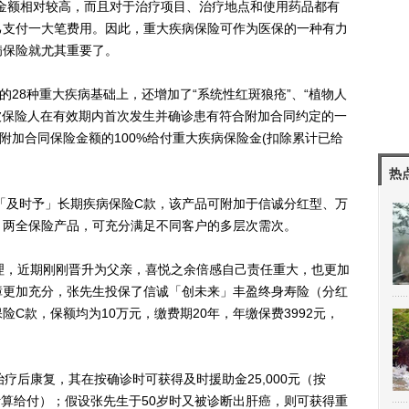
金额相对较高，而且对于治疗项目、治疗地点和使用药品都有
己支付一大笔费用。因此，重大疾病保险可作为医保的一种有力
病保险就尤其重要了。
8种重大疾病基础上，还增加了“系统性红斑狼疮”、“植物人
被保险人在有效期内首次发生并确诊患有符合附加合同约定的一
附加合同保险金额的100%给付重大疾病保险金(扣除累计已给
热
「及时予」长期疾病保险C款，该产品可附加于信诚分红型、万
、两全保险产品，可充分满足不同客户的多层次需次。
，近期刚刚晋升为父亲，喜悦之余倍感自己责任重大，也更加
障更加充分，张先生投保了信诚「创未来」丰盈终身寿险（分红
C款，保额均为10万元，缴费期20年，年缴保费3992元，
后康复，其在按确诊时可获得及时援助金25,000元（按
计算给付）；假设张先生于50岁时又被诊断出肝癌，则可获得重