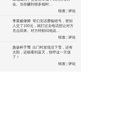
会。当你赚到很多钱时…
转发
|
评论
李英俊律师
哥们充话费输错号，替别
人交了100元，就打过去电话想让对方
充点回来。对方特郁闷地说…
转发
|
评论
急诊科于莺
出门时发现没下雪，还有
太阳，还能看到蓝天，惊呼这一天值
了！
转发
|
评论