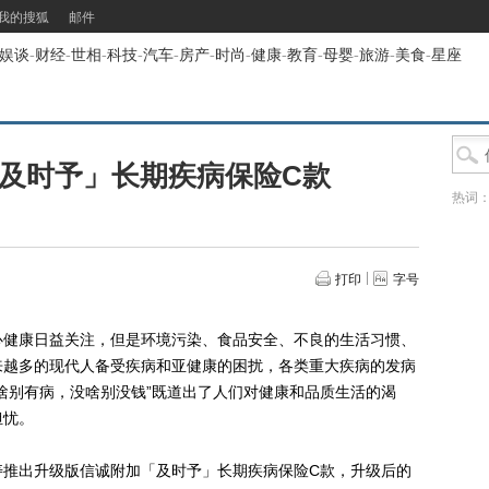
我的搜狐
邮件
娱谈
-
财经
-
世相
-
科技
-
汽车
-
房产
-
时尚
-
健康
-
教育
-
母婴
-
旅游
-
美食
-
星座
及时予」长期疾病保险C款
热词
打印
字号
健康日益关注，但是环境污染、食品安全、不良的生活习惯、
来越多的现代人备受疾病和亚健康的困扰，各类重大疾病的发病
啥别有病，没啥别没钱”既道出了人们对健康和品质生活的渴
担忧。
出升级版信诚附加「及时予」长期疾病保险C款，升级后的