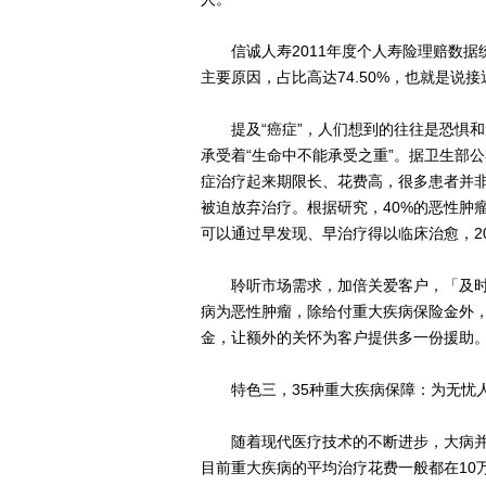
信诚人寿2011年度个人寿险理赔数据
主要原因，占比高达74.50%，也就是说
提及“癌症”，人们想到的往往是恐惧和
承受着“生命中不能承受之重”。据卫生部公
症治疗起来期限长、花费高，很多患者并
被迫放弃治疗。根据研究，40%的恶性肿
可以通过早发现、早治疗得以临床治愈，2
聆听市场需求，加倍关爱客户，「及时予
病为恶性肿瘤，除给付重大疾病保险金外，
金，让额外的关怀为客户提供多一份援助
特色三，35种重大疾病保障：为无忧
随着现代医疗技术的不断进步，大病并
目前重大疾病的平均治疗花费一般都在10