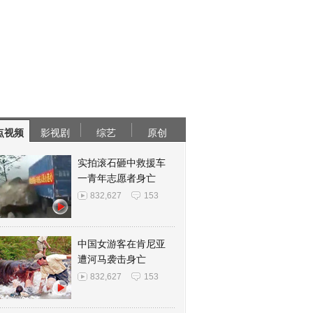
点视频
影视剧
综艺
原创
实拍滚石砸中救援车
一青年志愿者身亡
832,627
153
中国女游客在肯尼亚
遭河马袭击身亡
832,627
153