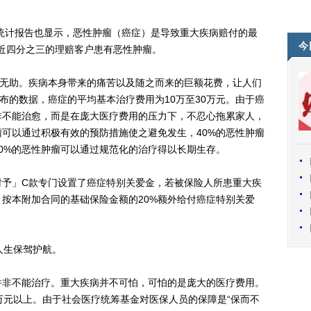
统计报告也显示，恶性肿瘤（癌症）是导致重大疾病赔付的最
今
接近四分之三的理赔客户患有恶性肿瘤。
无助。疾病本身带来的痛苦以及随之而来的巨额花费，让人们
布的数据，癌症的平均基本治疗费用为10万至30万元。由于癌
非不能治愈，而是在庞大医疗费用的压力下，不忍心拖累家人，
瘤可以通过积极有效的预防措施使之避免发生，40%的恶性肿瘤
0%的恶性肿瘤可以通过规范化的治疗得以长期生存。
」C款专门设置了癌症特别关爱金，若被保险人所患重大疾
按本附加合同的基础保险金额的20%额外给付癌症特别关爱
。
人生保驾护航。
非不能治疗。重大疾病并不可怕，可怕的是庞大的医疗费用。
万元以上。由于社会医疗统筹基金对医保人员的保障是“保而不