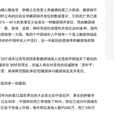
继心脑血管、肿瘤之后危害人类健康的第三大疾病。糖尿病不
同时公布的目前全球糖尿病并发症的数据显示，它的死亡率已接
30％～40％的患者至少会发生一种糖尿病并发症。而由糖尿病
、眼、肢体、皮肤、神经等急性或慢性并发症达80多种。国内
糖尿病第一大国。每四个中国成年人中就有一个患上糖尿病或处
39岁的中国年轻人中流行，这一年龄段的患病率和糖尿病前期
治疗成本过高等原因多数糖尿病病人在患病早期放弃了最佳的
诚所在”的经营理念，信诚人寿在对原有的信诚附加「及时予」
需，将保障范围延伸至Ⅰ型糖尿病与糖尿病及其并发症。
提供多一份援助。
联盟举办的第21届世界抗癌大会首次在中国召开。著名的肿瘤专
过去30年，中国癌症死亡率增加了80%，癌症已成为中国城市
正处于快速上升期，每年癌症发病人数约260万，死亡180万