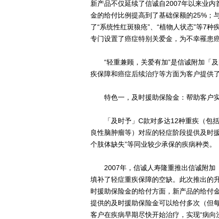
新产品不仅延续了信诚自2007年以来业
金的给付比例提高到了基础保额的25%；
了“系统性红斑狼疮”、“植物人状态”等7
专门设置了癌症特别关爱金，为不幸罹患癌
“轻重兼顾，关爱有加”是信诚附加「及
疾保障和癌症后续治疗等方面为客户提供
特色一，及时援助保险金：帮助客户实
「及时予」C款对多达12种重疾（包括
良性脑肿瘤等）对应的轻症阶段提供及时援
个肢体缺失”等同业较少承保的疾病种类。
2007年，信诚人寿隆重推出信诚附加「
填补了轻症重疾保障的空缺。此次推出的
时援助保险金的给付方面，新产品的给付金
提供的及时援助保险金可以给付多次（但每
客户在疾病早期尽快开始治疗，实现“病向