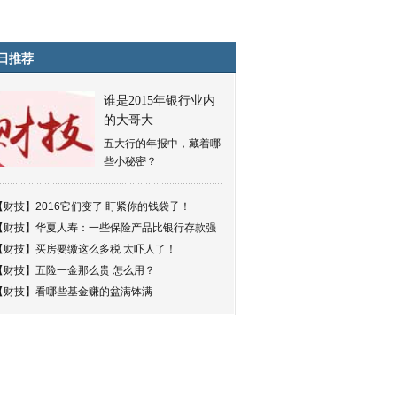
日推荐
谁是2015年银行业内
的大哥大
五大行的年报中，藏着哪
些小秘密？
【财技】
2016它们变了 盯紧你的钱袋子！
【财技】
华夏人寿：一些保险产品比银行存款强
【财技】
买房要缴这么多税 太吓人了！
【财技】
五险一金那么贵 怎么用？
【财技】
看哪些基金赚的盆满钵满