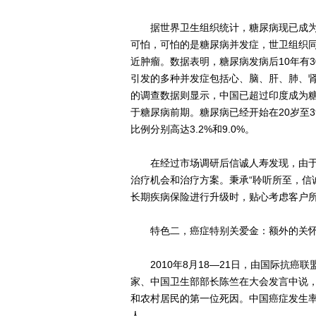
据世界卫生组织统计，糖尿病现已成为
可怕，可怕的是糖尿病并发症，世卫组织
近肿瘤。数据表明，糖尿病发病后10年有
引发的多种并发症包括心、脑、肝、肺、肾
的调查数据则显示，中国已超过印度成为
于糖尿病前期。糖尿病已经开始在20岁至
比例分别高达3.2%和9.0%。
在经过市场调研后信诚人寿发现，由于
治疗机会和治疗方案。秉承“聆听所至，信
长期疾病保险进行升级时，贴心考虑客户所
特色二，癌症特别关爱金：额外的关怀
2010年8月18—21日，由国际抗癌
家、中国卫生部部长陈竺在大会发言中说，
和农村居民的第一位死因。中国癌症发生率
人。