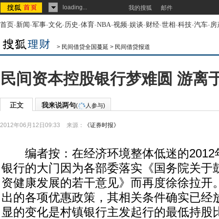
loading...
我的搜狐
邮件
首页
-
新闻
-
军事
-
文化
-
历史
-
体育
-
NBA
-
视频
-
娱谈
-
财经
-
世相
-
科技
-
汽车
-
房
>
民间借贷全国蔓延
>
民间借贷报道
民间资本控股银行梦难圆 游离
正文
我来说两句
(
人参与)
2012年06月12日09:33
来源：
《证券时报》
编者按：在经济环境整体低迷的2012
银行的大门因为各部委落实《国务院关于
资健康发展的若干意见》而再度徐徐拉开
出的各项优惠政策，其相关条件确实已经
显的变化是村镇银行主发起行的最低持股比