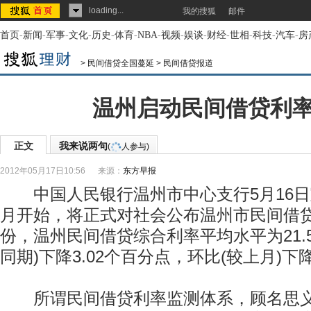
loading...
我的搜狐
邮件
首页
-
新闻
-
军事
-
文化
-
历史
-
体育
-
NBA
-
视频
-
娱谈
-
财经
-
世相
-
科技
-
汽车
-
房
>
民间借贷全国蔓延
>
民间借贷报道
温州启动民间借贷利
正文
我来说两句
(
人参与)
2012年05月17日10:56
来源：
东方早报
中国人民银行温州市中心支行5月16日宣
月开始，将正式对社会公布温州市民间借贷
份，温州民间借贷综合利率平均水平为21.5
同期)下降3.02个百分点，环比(较上月)下降
所谓民间借贷利率监测体系，顾名思义