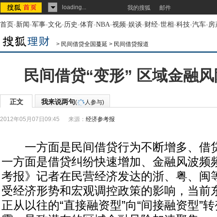
loading...
我的搜狐
邮件
首页
-
新闻
-
军事
-
文化
-
历史
-
体育
-
NBA
-
视频
-
娱谈
-
财经
-
世相
-
科技
-
汽车
-
房
>
民间借贷全国蔓延
>
民间借贷报道
民间借贷“变形” 区域金融
正文
我来说两句
(
人参与)
2012年05月07日09:45
来源：
经济参考报
一方面是民间借贷行为不断增多、借贷
一方面是借贷纠纷快速增加、金融风波频
考报》记者在民营经济发达的浙、粤、闽
受经济形势和宏观调控政策的影响，当前
正从以往的“直接融资型”向“间接融资型”