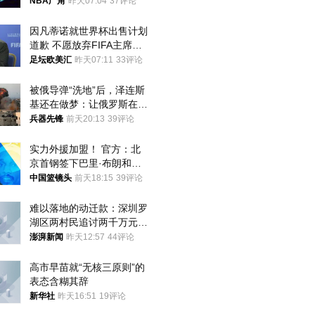
NBA广角
昨天07:04
37评论
因凡蒂诺就世界杯出售计划
道歉 不愿放弃FIFA主席职
位
足坛欧美汇
昨天07:11
33评论
被俄导弹“洗地”后，泽连斯
基还在做梦：让俄罗斯在冬
季前求和？
兵器先锋
前天20:13
39评论
实力外援加盟！ 官方：北
京首钢签下巴里·布朗和桑
普森
中国篮镜头
前天18:15
39评论
难以落地的动迁款：深圳罗
湖区两村民追讨两千万元动
迁款八年未果
澎湃新闻
昨天12:57
44评论
高市早苗就“无核三原则”的
表态含糊其辞
新华社
昨天16:51
19评论