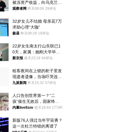
被冻资产收益，向乌克兰提
供援助
观察者网
昨天08:09
29评论
32岁女儿不结婚 母亲花7万
求助心理“大咖”
极昼
昨天08:29
19评论
22岁女生南太行山失联已1
0天，家属：她刚大学毕业
想到山里旅行
新京报
前天23:18
64评论
租客夜间在上锁的柜子里发
现逝者遗像，当场吓哭连夜
搬离，房东退还押金
九派新闻
昨天15:32
57评论
人口告别世界第一？“二
孩”催生无效后，国家终于
向住房出手了！
内幕live9zov
前天18:44
177评论
新版76人强过当年宇宙勇？
这一次杜兰特错的离谱了