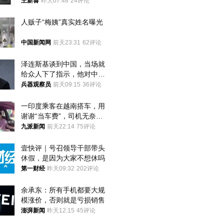
失去了议价权
王新喜
昨天07:48
24评论
人贩子“梅姨”真实姓名曝光
中国新闻网
前天23:31
62评论
泽连斯基谈到中国，当场就
给众人下了指示，他对中国
和中乌关系，显然又有了新
兵器观察员
前天09:15
36评论
的想法
一印度乘客在越南搭车，用
谢谢“当车费”，司机无奈发
笑；印度网友：不代表印度
九派新闻
前天22:14
75评论
人
壹快评｜号召领导干部带头
休假，是因为大家不想休吗
第一财经
昨天09:32
202评论
余承东：所有手机都要大规
模涨价，否则就是亏损销售
澎湃新闻
昨天12:15
45评论