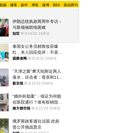
视频
-
播客
-
邮件
-
博客
-
微博
-
BBS
-
我说两句
伊朗总统执政两周年专访：
与新领袖联络困难
知世
昨天19:00
24评论
泰国女公务员精致妆容爆
红，本人回应批评：不喜欢
就别看
观察者网
昨天18:32
43评论
“天津之眼”摩天轮附近两人
落水，目击者：母亲和11岁
儿子先后被打捞上岸
新京报
昨天15:43
55评论
“婚外胚胎案”：假证为何能
在医院通行？谁有权销毁胚
胎？
南方都市报
昨天15:29
25评论
俄罗斯政客逃往法国 此前
曾公开挑战普京