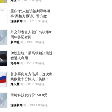
知世
昨天18:38
67评论
重庆“代人信访被判寻衅滋
事”案检方撤诉、警方撤
案，两被告人获国赔
澎湃新闻
昨天17:33
31评论
外交部发言人就广岛核爆81
周年答记者问
新华社
昨天19:45
39评论
伊朗总统：最高领袖决策过
程遭人利用
海外网
昨天15:09
93评论
普京再向东方借兵，这次出
兵数量十分惊人，美媒：俄
朝要动真格？
烽火菌
昨天08:30
30评论
宇树科技发行价150.8元
澎湃新闻
昨天19:11
83评论