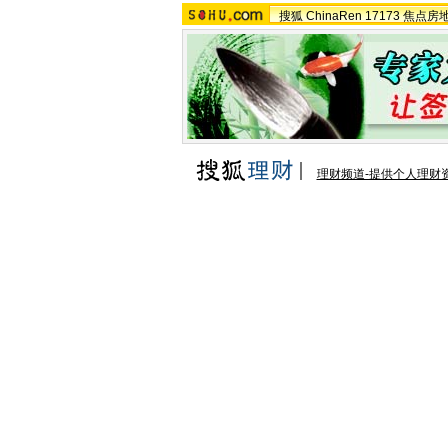
搜狐
ChinaRen
17173
焦点房
理财频道-提供个人理财