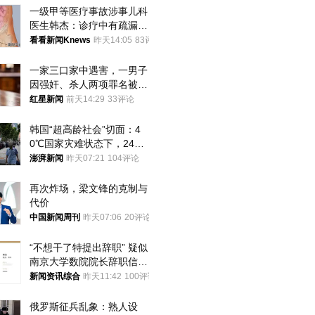
一级甲等医疗事故涉事儿科
医生韩杰：诊疗中有疏漏，
我认错，但不能认罪
看看新闻Knews
昨天14:05
83评论
一家三口家中遇害，一男子
因强奸、杀人两项罪名被判
死缓 最高检介入后改判无
红星新闻
前天14:29
33评论
罪
韩国“超高龄社会”切面：4
0℃国家灾难状态下，2400
名首尔老人还在巷子里收废
澎湃新闻
昨天07:21
104评论
纸
再次炸场，梁文锋的克制与
代价
中国新闻周刊
昨天07:06
20评论
“不想干了特提出辞职” 疑似
南京大学数院院长辞职信流
传 院方回应
新闻资讯综合
昨天11:42
100评论
俄罗斯征兵乱象：熟人设