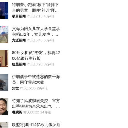
特朗普小跑着“救下”险摔下
台的男童，顺便“补刀”拜
登：“我可不想他像拜登一
极目新闻
昨天12:13
43评论
样摔下来”
父母为陪女儿在大学食堂承
包档口2年，女儿发声：初
衷是为了陪伴，毕业后将不
九派新闻
昨天15:48
63评论
再营业
80后女柜员“逆袭”，获聘42
00亿银行副行长
红星新闻
昨天13:20
32评论
伊朗战争中被遗忘的数千海
员：困守霍尔木兹
知世
昨天15:06
29评论
竹知了风波彻底失控，官方
出手狠狠为余承东出气！雷
军果然没说错
睿观阁
昨天00:22
24评论
欧盟将挪用14亿欧元俄罗斯