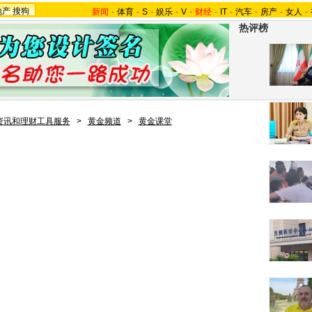
地产
搜狗
新闻
-
体育
-
S
-
娱乐
-
V
-
财经
-
IT
-
汽车
-
房产
-
女人
-
热评榜
资讯和理财工具服务
>
黄金频道
>
黄金课堂