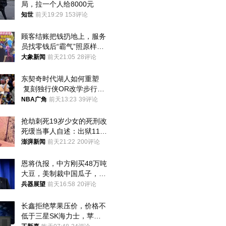
局，拉一个人给8000元
知世
前天19:29
153评论
顾客结账把钱扔地上，服务
员找零钱后“霸气”照原样扔
回去
大象新闻
前天21:05
28评论
东契奇时代湖人如何重塑
 复刻独行侠OR改学步行
者？
NBA广角
前天13:23
39评论
抢劫刺死19岁少女的死刑改
死缓当事人自述：出狱11年
间始终刻意躲避被害人家属
澎湃新闻
前天21:22
200评论
恩将仇报，中方刚买48万吨
大豆，美制裁中国瓜子，布
林肯措辞变了
兵器展望
前天16:58
20评论
长鑫拒绝苹果压价，价格不
低于三星SK海力士，苹果