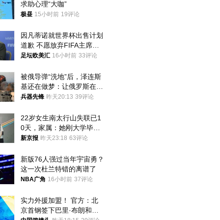
求助心理“大咖”
极昼
15小时前
19评论
因凡蒂诺就世界杯出售计划
道歉 不愿放弃FIFA主席职
位
足坛欧美汇
16小时前
33评论
被俄导弹“洗地”后，泽连斯
基还在做梦：让俄罗斯在冬
季前求和？
兵器先锋
昨天20:13
39评论
22岁女生南太行山失联已1
0天，家属：她刚大学毕业
想到山里旅行
新京报
昨天23:18
63评论
新版76人强过当年宇宙勇？
这一次杜兰特错的离谱了
NBA广角
16小时前
37评论
实力外援加盟！ 官方：北
京首钢签下巴里·布朗和桑