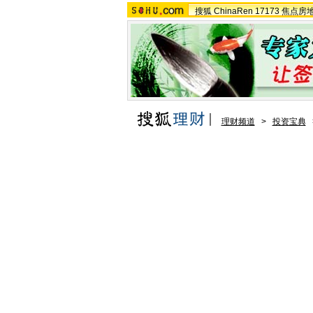
搜狐
ChinaRen
17173
焦点房
理财频道
>
投资宝典