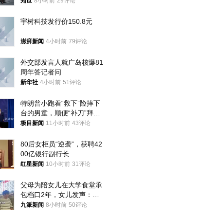
知世
8小时前
29评论
宇树科技发行价150.8元
澎湃新闻
4小时前
79评论
外交部发言人就广岛核爆81
周年答记者问
新华社
4小时前
51评论
特朗普小跑着“救下”险摔下
台的男童，顺便“补刀”拜
登：“我可不想他像拜登一
极目新闻
11小时前
43评论
样摔下来”
80后女柜员“逆袭”，获聘42
00亿银行副行长
红星新闻
10小时前
31评论
父母为陪女儿在大学食堂承
包档口2年，女儿发声：初
衷是为了陪伴，毕业后将不
九派新闻
8小时前
50评论
再营业