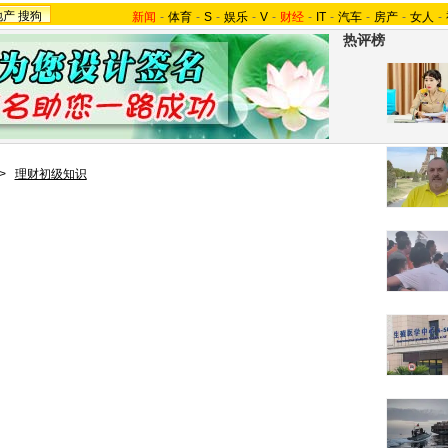
地产
搜狗
新闻
-
体育
-
S
-
娱乐
-
V
-
财经
-
IT
-
汽车
-
房产
-
女人
-
热评榜
>
理财初级知识