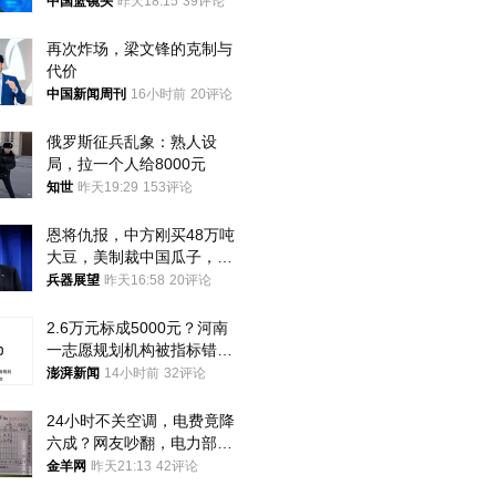
普森
中国篮镜头
昨天18:15
39评论
再次炸场，梁文锋的克制与
代价
中国新闻周刊
16小时前
20评论
俄罗斯征兵乱象：熟人设
局，拉一个人给8000元
知世
昨天19:29
153评论
恩将仇报，中方刚买48万吨
大豆，美制裁中国瓜子，布
林肯措辞变了
兵器展望
昨天16:58
20评论
2.6万元标成5000元？河南
一志愿规划机构被指标错学
费致考生复读
澎湃新闻
14小时前
32评论
24小时不关空调，电费竟降
六成？网友吵翻，电力部门
回应→
金羊网
昨天21:13
42评论