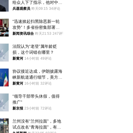
给众人下了指示，他对中国
和中乌关系，显然又有了新
兵器观察员
昨天09:15
34评论
的想法
“迅速掀起扫黑除恶新一轮
攻势”！多省份密集部署，
公布举报方式
新闻资讯综合
昨天21:53
247评论
法院认为“老登”属年龄贬
损，这个词错在哪里？
新黄河
14小时前
49评论
协议接近达成，伊朗披露海
峡新航道通行细节，美方再
提“倒计时”
新黄河
16小时前
32评论
“领导干部带头休假，值得
推广”
新京报
23小时前
72评论
兰州没有“兰州拉面”，多地
试点改名“青海拉面”，有商