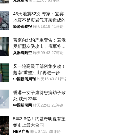
家改名已两年
九派新闻
昨天22:05
83评论
45天地震32次 专家：宜宾
地震不是页岩气开采造成的
经济观察报
昨天18:19
41评论
普京向北约严重警告：若俄
罗斯盟友受攻击，俄军将动
用核武器保护
兵器海陆空
昨天09:43
27评论
又一轮高级干部密集变动！
越南“重整江山”再进一步
中国新闻周刊
昨天16:43
81评论
香港一女子虐待患病幼子致
死 获刑22年
中国新闻网
昨天22:41
21评论
5年3.6亿！约基奇明夏有望
签史上最大合同
NBA广角
昨天07:15
38评论