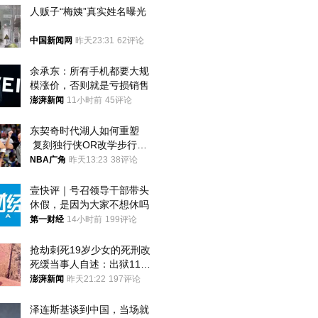
人贩子“梅姨”真实姓名曝光
中国新闻网
昨天23:31
62评论
余承东：所有手机都要大规
模涨价，否则就是亏损销售
澎湃新闻
11小时前
45评论
东契奇时代湖人如何重塑
 复刻独行侠OR改学步行
者？
NBA广角
昨天13:23
38评论
壹快评｜号召领导干部带头
休假，是因为大家不想休吗
第一财经
14小时前
199评论
抢劫刺死19岁少女的死刑改
死缓当事人自述：出狱11年
间始终刻意躲避被害人家属
澎湃新闻
昨天21:22
197评论
泽连斯基谈到中国，当场就