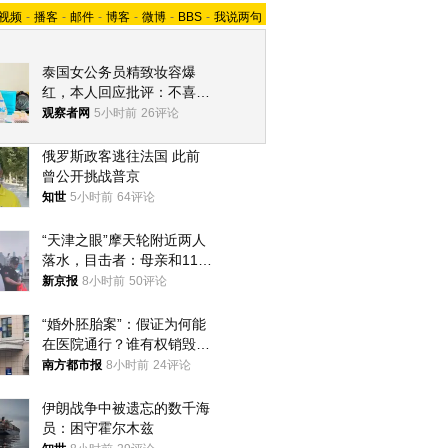
视频
-
播客
-
邮件
-
博客
-
微博
-
BBS
-
我说两句
泰国女公务员精致妆容爆
红，本人回应批评：不喜欢
就别看
观察者网
5小时前
26评论
俄罗斯政客逃往法国 此前
曾公开挑战普京
知世
5小时前
64评论
“天津之眼”摩天轮附近两人
落水，目击者：母亲和11岁
儿子先后被打捞上岸
新京报
8小时前
50评论
“婚外胚胎案”：假证为何能
在医院通行？谁有权销毁胚
胎？
南方都市报
8小时前
24评论
伊朗战争中被遗忘的数千海
员：困守霍尔木兹