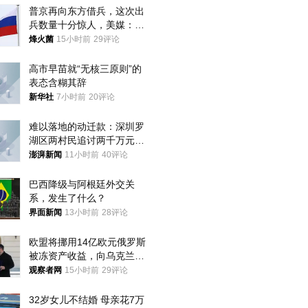
普京再向东方借兵，这次出
兵数量十分惊人，美媒：俄
朝要动真格？
烽火菌
15小时前
29评论
高市早苗就“无核三原则”的
表态含糊其辞
新华社
7小时前
20评论
难以落地的动迁款：深圳罗
湖区两村民追讨两千万元动
迁款八年未果
澎湃新闻
11小时前
40评论
巴西降级与阿根廷外交关
系，发生了什么？
界面新闻
13小时前
28评论
欧盟将挪用14亿欧元俄罗斯
被冻资产收益，向乌克兰提
供援助
观察者网
15小时前
29评论
32岁女儿不结婚 母亲花7万