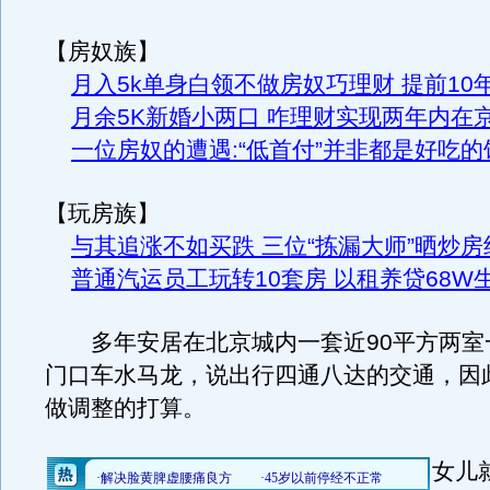
【房奴族】
月入5k单身白领不做房奴巧理财 提前10
月余5K新婚小两口 咋理财实现两年内在
一位房奴的遭遇:“低首付”并非都是好吃的
【玩房族】
与其追涨不如买跌 三位“拣漏大师”晒炒房
普通汽运员工玩转10套房 以租养贷68W生
多年安居在北京城内一套近90平方两室
门口车水马龙，说出行四通八达的交通，因
做调整的打算。
女儿