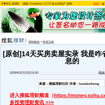
搜狐
ChinaRen
17173
焦点房地产
搜狗
新闻
-
体
理财频道
>
投资宝典
[原创]14天买房卖屋实录 我是咋
息的
2009年02月25日16:00
[
我来
来源：搜狐理财社区 作者：kuialechong
进入搜狐理财频道（
https://money.sohu.
多投资理财资讯 >>>