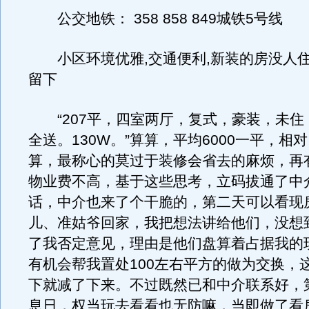
公交地铁： 358 858 849城铁5号线
小区环境优雅,交通便利,新装的房没人住
留下
“207平，四室两厅，复式，豪装，未住
全送。130W。”算算，平均6000一平，相
算，最称心的莫过于装修会省去的麻烦，再
物业费不高，基于这些思考，立码拔通了中
话，中介也来了个干脆的，第二天可以看现
儿、准姑爷回家，我把想法讲给他们，没想
了我否定意见，理由是他们盘算着占据我的
有机会帮我置处100左右平方的做为交换，
下就减了下来。不过既然已和中介联系好，
息日，权当玩去看看也无防嘛，当即做了看