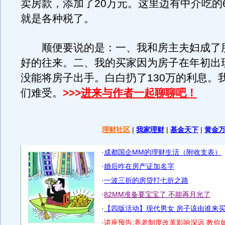
卖房款，添加了20万元。这里边有中介吃的
就是各种税了。
顺便要说的是：一、我和房主夫妇成了
好的往来。二、我的买家因为房子在年初出
没能将房子出手。白白扔了130万的利息。
们难受。
>>>
进来与作者一起聊聊吧！
理财社区
|
我家理财
|
基金天下
|
黄金
·
成都国企MM的理财生活（附收支表）
·
婚后咋在房产证加名字
·
一波三折的房贷打七折之路
·
82MM准备要宝宝了 不能再月光了
·
【四版活动】现代男女 房子该由谁来
·
讲座预告:养老制度改革影响深远 教你