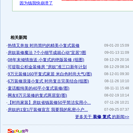
因为钱我快崩溃了
相关新闻
·
热情又奔放 时尚简约的精美小复式装修
09-01-20 15:09
·
房奴装修魔法 7个小细节成就心动"宜居"/图
09-01-13 11:09
·
08年末倾情放送:小复式的绝版装修 (组图)
08-12-29 20:16
·
可提取公积金装修房 "房奴"准三口新年计划
08-12-29 08:34
·
9万元装修160平复式家居 米白色时尚大气(图)
08-12-01 09:30
·
6万装修浪漫小复式 时尚复古完美结合(组图)
08-11-26 10:10
·
童话般纯美的40平小复式装修(图)
08-11-11 15:48
·
网友8万元装修的复式两居室(图)
08-02-19 10:14
·
【时尚家装】房奴省钱装修50平简洁实用小...
07-11-26 10:21
·
房奴的1室1厅装修宣言 我要我的私密小户...
07-09-25 07:37
更多关于
装修 复式
的新闻>>