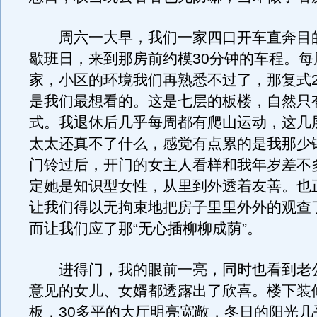
周六一大早，我们一家四口开车直奔目
歇班日，来到那房前约模30分钟的车程。每
家，小区的环境我们再熟悉不过了，那复式2
是我们最想看的。这是七层的板楼，自然只
式。我退休后几乎每周都有爬山运动，这几
太太还真不了什么，感觉有点累的是我那少
门铃过后，开门的女主人看样和我年岁差不
定她是知识型女性，从里到外透着友善。也
让我们得以无拘束地把房子里里外外的观查
而让我们应了那“无心插柳柳成荫”。
进得门，我的眼前一亮，同时也看到老
意见的女儿、女婿都透露出了欣喜。楼下装
板，30多平的大厅明亮宽敞，冬日的阳光几