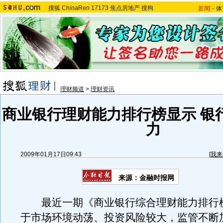
搜狐
ChinaRen
17173
焦点房地产
搜狗
新闻
-
体
理财频道
>
理财资讯
商业银行理财能力排行榜显示 银
力
2009年01月17日09:43
[
我来
来源：金融时报网
最近一期《商业银行综合理财能力排行
于市场环境动荡、投资风险较大，监管不断