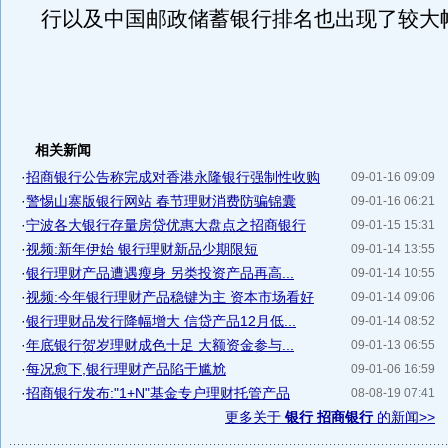
行以及中国邮政储蓄银行排名也出现了较大
相关新闻
·
招商银行公告称完成对香港永隆银行强制性收购
09-01-16 09:09
·
警惕山寨版银行网站 春节理财消费防骗锦囊
09-01-16 06:21
·
宁波各大银行存量房贷优惠大盘点之招商银行
09-01-15 15:31
·
视频:新年伊始 银行理财新品少期限短
09-01-14 13:55
·
银行理财产品遭遇瘦身 另类投资产品再高...
09-01-14 10:55
·
视频:今年银行理财产品稳键为主 资本市场看好
09-01-14 09:06
·
银行理财品发行降幅增大 信贷产品12月低...
09-01-14 08:52
·
年底银行贺岁理财成色十足 大额资金参与...
09-01-13 06:55
·
每况愈下,银行理财产品陷于尴尬
09-01-06 16:59
·
招商银行发布:"1+N"基金专户理财托管产品
08-08-19 07:41
更多关于
银行 招商银行
的新闻>>