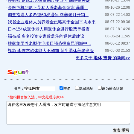
·
理财师:退休老人投资别过多 老年保险是关键
08-10-27 13:44
·
金融危机阴影下英私人养老基金缩水 暴露...
08-10-26 12:08
·
调查指港人多希望60岁退休 料养老月开销...
08-07-22 14:03
·
我省企业退休人员养老金已略高于全国平均水平
08-07-22 09:36
·
日本近4成退休老人用退休金进行股票等投资
08-07-18 14:26
·
福布斯:多名投资专家致盖茨的退休后建议
08-06-24 11:45
·
胜家集团养老型住宅项目强势投资昆明城中...
08-06-12 08:37
·
视频:李连杰称体能大不如前 萌生退休养老念头
08-05-03 21:53
更多关于
退休 投资
的新闻>>
用户：
匿名
隐藏地址
设为辩论话题
*搜狗拼音输入法，中文处理专家>>