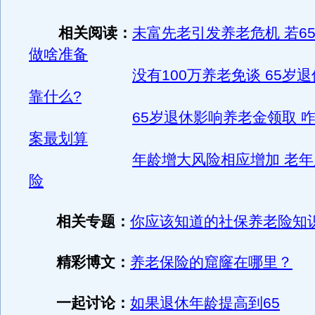
相关阅读：
未富先老引发养老危机 若6
做啥准备
没有100万养老免谈 65岁
靠什么?
65岁退休影响养老金领取 
案最划算
年龄增大风险相应增加 老
险
相关专题：
你应该知道的社保养老险知
精彩博文：
养老保险的窟窿在哪里？
一起讨论：
如果退休年龄提高到65