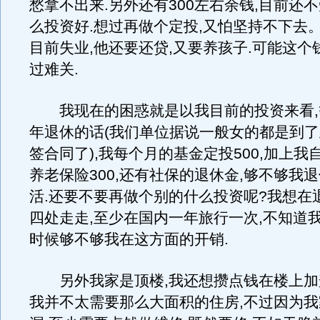
愁拿不出来.另外还有300左右余钱,目前还
么投资好.想过再做个定投,又怕坚持不下去
目前失业,他还要还贷,又要养孩子.可能这个
过难关.
我现在的困惑就是以我目前的投资来看,
年退休的话(我们单位据说一般女的都是到
签合同了),我每个月的基金定投500,加上我
养老保险300,还有社保的退休金,够不够我
活.还要不要再做个别的什么投资呢?我想在
四处走走,至少在国内一年旅行一次,不知道
时候够不够我在这方面的开销.
另外我家是顶楼,我还想攒点钱在楼上加
我并不太需要那么大面积的住房,不过因为