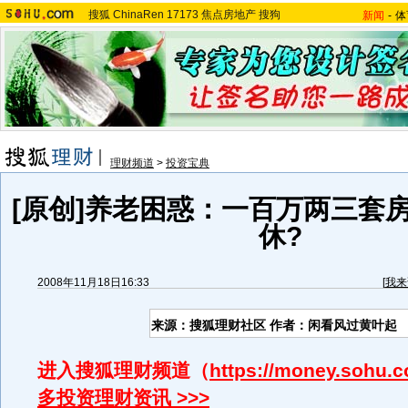
搜狐
ChinaRen
17173
焦点房地产
搜狗
新闻
-
体
理财频道
>
投资宝典
[原创]养老困惑：一百万两三套
休?
2008年11月18日16:33
[
我来
来源：搜狐理财社区 作者：闲看风过黄叶起
进入搜狐理财频道（
https://money.sohu.
多投资理财资讯 >>>