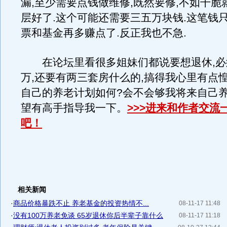
漏,至少需要点钱做维修,既然要修,不如干脆
层好了.这个可能还需要三五万块钱.这笔钱
票和基金再多赚点了.反正我也不急.
在论坛里看很多姐妹们都说要想退休,必
万,还要有两三套房什么的,搞得我心里有点惶
自己的养老计划如何?会不会够我将来自己
望有高手指导我一下。
>>>进来和作者交流
吧！
相关新闻
·
商品价格暴跌不止 养老基金的投资热情不...
08-11-17 11:48
·
没有100万养老免谈 65岁退休你后半辈子靠什么
08-11-17 11:18