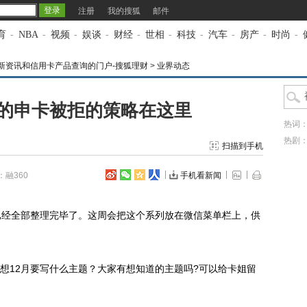
注册
我的搜狐
邮件
育
-
NBA
-
视频
-
娱谈
-
财经
-
世相
-
科技
-
汽车
-
房产
-
时尚
-
新资讯和信用卡产品查询的门户-搜狐理财
>
业界动态
的申卡被拒的策略在这里
热词
热剧
扫描到手机
：融360
手机看新闻
经全部整理完毕了。这周会把这个系列放在微信菜单栏上，供
12月要写什么主题？大家有想知道的主题吗?可以给卡姐留