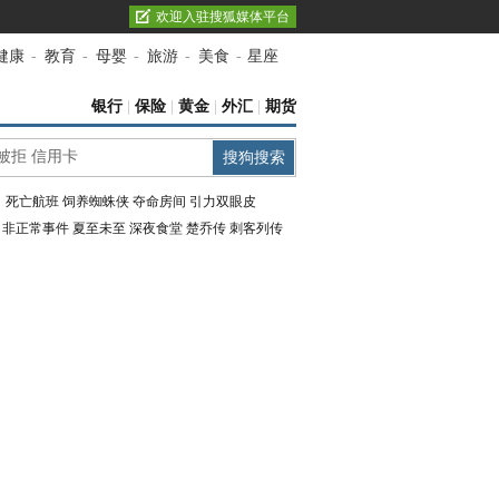
欢迎入驻搜狐媒体平台
健康
-
教育
-
母婴
-
旅游
-
美食
-
星座
银行
|
保险
|
黄金
|
外汇
|
期货
：
死亡航班
饲养蜘蛛侠
夺命房间
引力双眼皮
：
非正常事件
夏至未至
深夜食堂
楚乔传
刺客列传