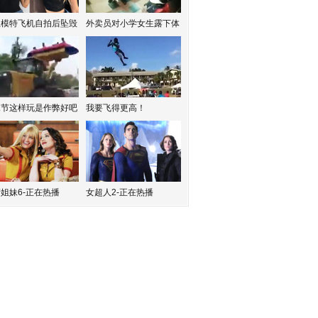
红模特飞机自拍后坠毁
外卖员对小学女生露下体
水节这样玩是作弊好吧
我要飞得更高！
姐妹6-正在热播
女超人2-正在热播