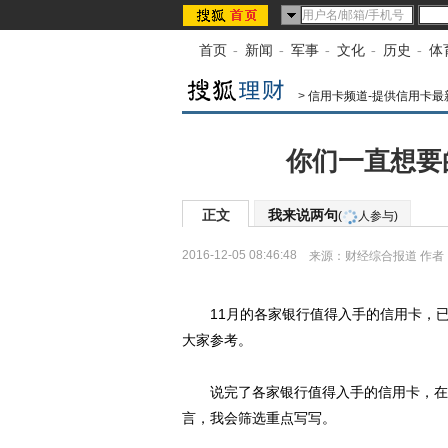
首页
-
新闻
-
军事
-
文化
-
历史
-
体
>
信用卡频道-提供信用卡最
你们一直想要
正文
我来说两句
(
人参与)
2016-12-05 08:46:48
来源：
财经综合报道
作者
11月的各家银行值得入手的信用卡，已
大家参考。
说完了各家银行值得入手的信用卡，在想
言，我会筛选重点写写。