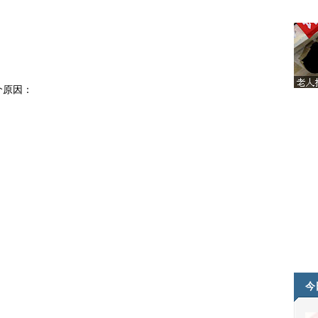
个原因：
今