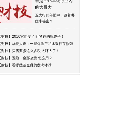
谁是2015年银行业内
的大哥大
五大行的年报中，藏着哪
些小秘密？
【财技】
2016它们变了 盯紧你的钱袋子！
【财技】
华夏人寿：一些保险产品比银行存款强
【财技】
买房要缴这么多税 太吓人了！
【财技】
五险一金那么贵 怎么用？
【财技】
看哪些基金赚的盆满钵满