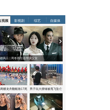
点视频
影视剧
综艺
自媒体
物系恋人啊 | 钟欣潼体验爱情哲学
南方有乔木 | “科创CP”渐入佳境
两艘龙舟翻船致17死
男子玩大摆锤被甩飞坠亡