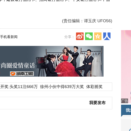
(责任编辑：谭玉庆 UFO56)
手机看新闻
分享：
开奖:头奖11注666万
徐州小伙中得639万大奖
体彩摇奖
广告
我要发布
我