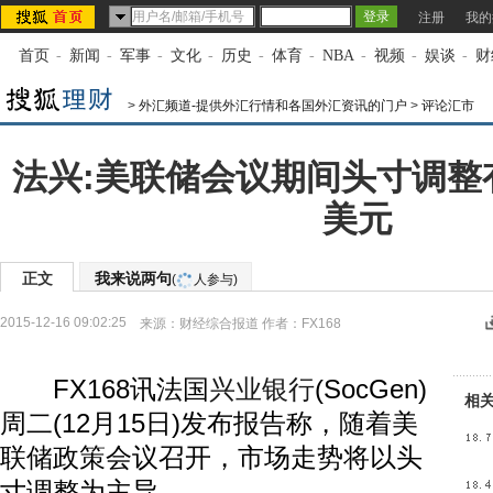
注册
我的
首页
-
新闻
-
军事
-
文化
-
历史
-
体育
-
NBA
-
视频
-
娱谈
-
财
>
外汇频道-提供外汇行情和各国外汇资讯的门户
>
评论汇市
法兴:美联储会议期间头寸调整
美元
正文
我来说两句
(
人参与)
2015-12-16 09:02:25
来源：
财经综合报道
作者：FX168
FX168讯法国
兴业银行
(SocGen)
相
周二(12月15日)发布报告称，随着美
联储政策会议召开，市场走势将以头
寸调整为主导。