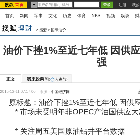
注册
我的
首页
-
新闻
-
军事
-
文化
-
历史
-
体育
-
NBA
-
视频
-
娱谈
-
财
>
能源
>
国际油价
油价下挫1%至近七年低 因供
强
正文
我来说两句
(
人参与)
2015-12-11 07:17:00
来源：
中国经济网
原标题：油价下挫1%至近七年低 因供
* 市场未受明年非OPEC产油国供应大
* 关注周五美国原油钻井平台数据