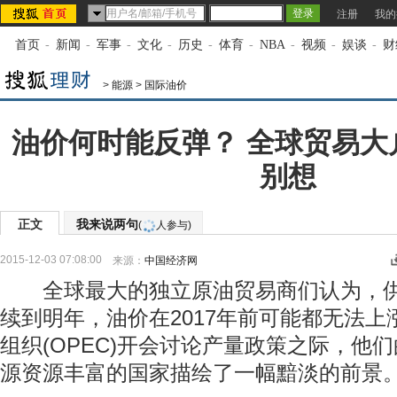
注册
我的
首页
-
新闻
-
军事
-
文化
-
历史
-
体育
-
NBA
-
视频
-
娱谈
-
财
>
能源
>
国际油价
油价何时能反弹？ 全球贸易大户
别想
正文
我来说两句
(
人参与)
2015-12-03 07:08:00
来源：
中国经济网
全球最大的独立原油贸易商们认为，供
续到明年，油价在2017年前可能都无法
组织(OPEC)开会讨论产量政策之际，他
源资源丰富的国家描绘了一幅黯淡的前景