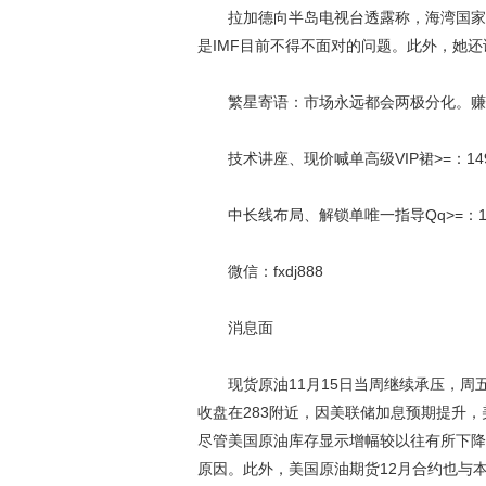
拉加德向半岛电视台透露称，海湾国家经
是IMF目前不得不面对的问题。此外，她
繁星寄语：市场永远都会两极分化。赚
技术讲座、现价喊单高级VIP裙>=：149
中长线布局、解锁单唯一指导Qq>=：194
微信：fxdj888
消息面
现货原油11月15日当周继续承压，周五
收盘在283附近，因美联储加息预期提升，
尽管美国原油库存显示增幅较以往有所下降
原因。此外，美国原油期货12月合约也与