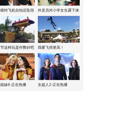
红模特飞机自拍后坠毁
外卖员对小学女生露下体
水节这样玩是作弊好吧
我要飞得更高！
姐妹6-正在热播
女超人2-正在热播