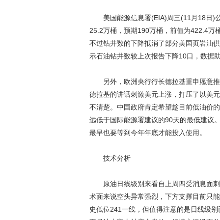
美国能源信息署(EIA)周三(11月18日
25.2万桶，预期190万桶，前值为422
不过钻井数的下降抵消了部分美国页岩油供
示石油钻井数较上次报告下降10口，数据
另外，欧洲央行行长德拉基重申愿意推出
德拉基的讲话刺激美元上涨，打压了以美元
不清楚。中国政府肯定希望趁目前低油价的
远低于国际能源署建议的90天的最低建议
最早也要等到今年年底才能投入使用。
技术分析
原油日线级别来看自上周四受消息面刺激一
术面来说空头异常强烈，下方支撑目前只能
史低位241一线，但值得注意的是日线级