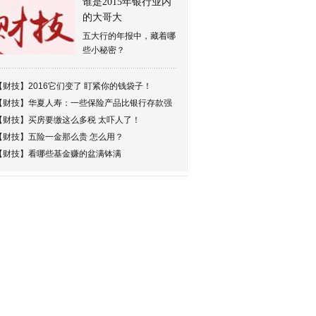
谁是2015年银行业内
的大哥大
五大行的年报中，藏着哪
些小秘密？
【财技】
2016它们变了 盯紧你的钱袋子！
【财技】
华夏人寿：一些保险产品比银行存款强
【财技】
买房要缴这么多税 太吓人了！
【财技】
五险一金那么贵 怎么用？
【财技】
看哪些基金赚的盆满钵满