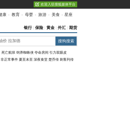
欢迎入驻搜狐媒体平台
健康
-
教育
-
母婴
-
旅游
-
美食
-
星座
银行
|
保险
|
黄金
|
外汇
|
期货
：
死亡航班
饲养蜘蛛侠
夺命房间
引力双眼皮
：
非正常事件
夏至未至
深夜食堂
楚乔传
刺客列传