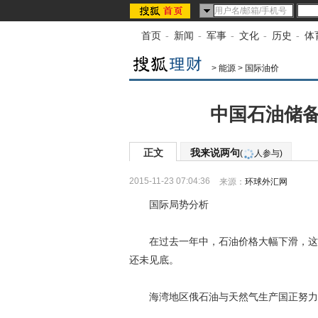
首页
-
新闻
-
军事
-
文化
-
历史
-
体
>
能源
>
国际油价
中国石油储备
正文
我来说两句
(
人参与)
2015-11-23 07:04:36
来源：
环球外汇网
国际局势分析
在过去一年中，石油价格大幅下滑，这导
还未见底。
海湾地区俄石油与天然气生产国正努力