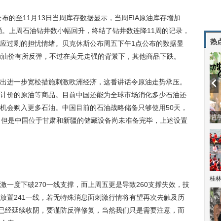
)公布的至11月13日当周库存数据显示，当周EIA原油库存增加
.4万桶。上周石油钻井数小幅回升，终结了钻井数连降11周的记录，
热
应过剩的担忧情绪。贝克休斯公布周五下午1点公布的数据显
助油价有所反弹，不过在美元走强的背景下，其他商品下跌。
进一步宽松措施刺激欧洲经济，这番讲话令原油走势承压。
计价的原油等商品。目前中国还能为全球市场消化多少石油还
机会购入更多石油。中国目前的石油战略储备只够使用50天，
动
。但是中国位于甘肃和新疆的储藏设备尚未准备完毕，上述设置
桂林
度下破270一线支撑，而上周五更是导致260支撑失效，技
放置241一线，若无特殊消息面刺激行情将有望再次去触及历
别已经延续收阴，要谨防反弹修复，当然我们只是需要注意，而