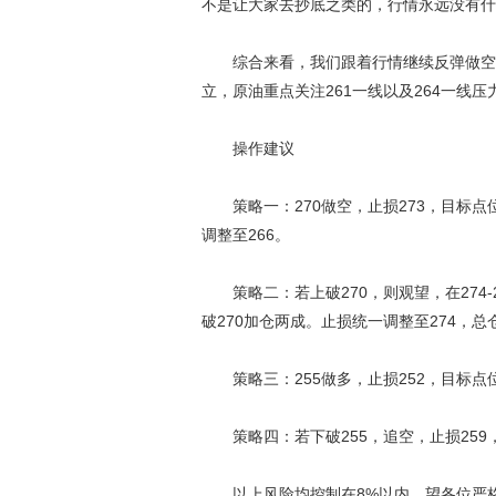
不是让大家去抄底之类的，行情永远没有什
综合来看，我们跟着行情继续反弹做空依
立，原油重点关注261一线以及264一线
操作建议
策略一：270做空，止损273，目标点位
调整至266。
策略二：若上破270，则观望，在274-2
破270加仓两成。止损统一调整至274，总
策略三：255做多，止损252，目标点位
策略四：若下破255，追空，止损259，
以上风险均控制在8%以内，望各位严