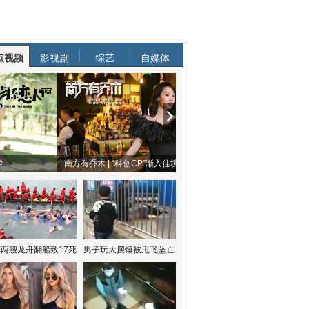
点视频
影视剧
综艺
自媒体
物系恋人啊 | 钟欣潼体验爱情哲学
南方有乔木 | “科创CP”渐入佳境
两艘龙舟翻船致17死
男子玩大摆锤被甩飞坠亡