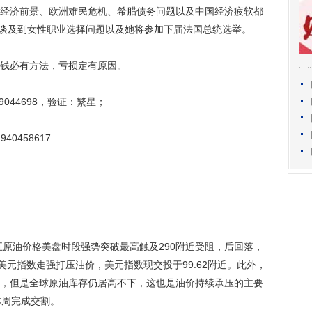
济前景、欧洲难民危机、希腊债务问题以及中国经济疲软都
还谈及到女性职业选择问题以及她将参加下届法国总统选举。
钱必有方法，亏损定有原因。
044698，验证：繁星；
0458617
原油价格美盘时段强势突破最高触及290附近受阻，后回落，
美元指数走强打压油价，美元指数现交投于99.62附近。此外，
，但是全球原油库存仍居高不下，这也是油价持续承压的主要
本周完成交割。