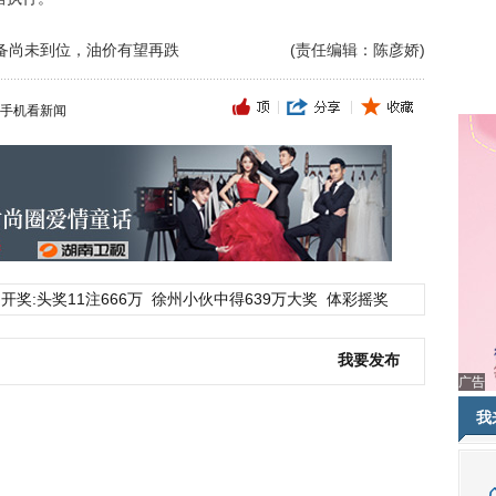
储备尚未到位，油价有望再跌
(责任编辑：陈彦娇)
手机看新闻
开奖:头奖11注666万
徐州小伙中得639万大奖
体彩摇奖
我要发布
广告
我