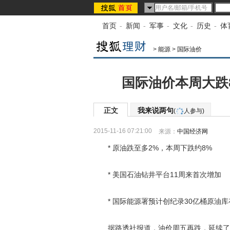
首页
-
新闻
-
军事
-
文化
-
历史
-
体
>
能源
>
国际油价
国际油价本周大跌
正文
我来说两句
(
人参与)
2015-11-16 07:21:00
来源：
中国经济网
* 原油跌至多2%，本周下跌约8%
* 美国石油钻井平台11周来首次增加
* 国际能源署预计创纪录30亿桶原油库
据路透社报道，油价周五再跌，延续了本