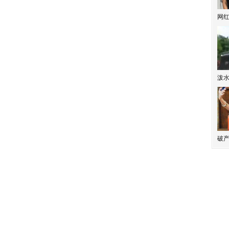
网
泼
破产