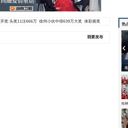
开奖:头奖11注666万
徐州小伙中得639万大奖
体彩摇奖
热
我要发布
动
桂林