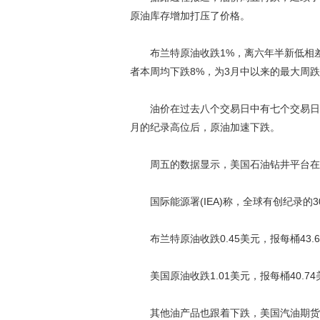
原油库存增加打压了价格。
布兰特原油收跌1%，离六年半新低相差不
者本周均下跌8%，为3月中以来的最大周
油价在过去八个交易日中有七个交易日下
月的纪录高位后，原油加速下跌。
周五的数据显示，美国石油钻井平台在1
国际能源署(IEA)称，全球有创纪录的
布兰特原油收跌0.45美元，报每桶43.
美国原油收跌1.01美元，报每桶40.74
其他油产品也跟着下跌，美国汽油期货收