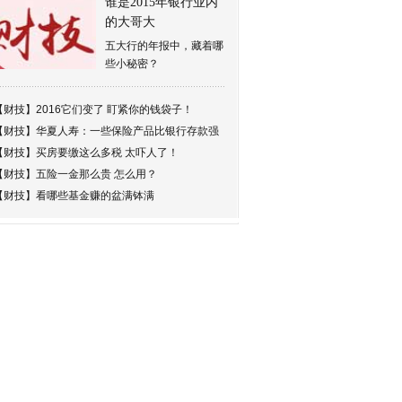
谁是2015年银行业内
的大哥大
五大行的年报中，藏着哪
些小秘密？
【财技】
2016它们变了 盯紧你的钱袋子！
【财技】
华夏人寿：一些保险产品比银行存款强
【财技】
买房要缴这么多税 太吓人了！
【财技】
五险一金那么贵 怎么用？
【财技】
看哪些基金赚的盆满钵满