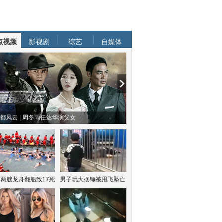
点视频
影视剧
综艺
自媒体
物系恋人啊 | 钟欣潼体验爱情哲学
南方有乔木 | “科创CP”渐入佳境
两艘龙舟翻船致17死
男子玩大摆锤被甩飞坠亡