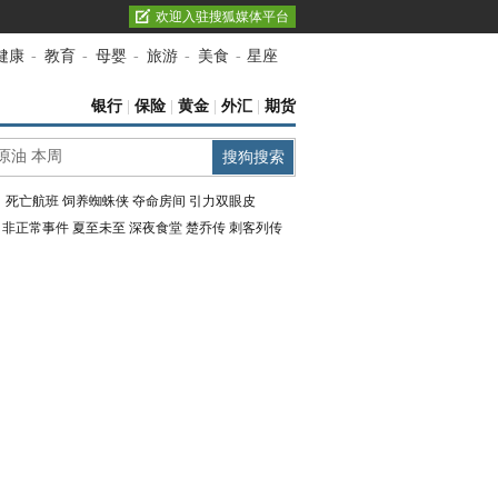
欢迎入驻搜狐媒体平台
健康
-
教育
-
母婴
-
旅游
-
美食
-
星座
银行
|
保险
|
黄金
|
外汇
|
期货
：
死亡航班
饲养蜘蛛侠
夺命房间
引力双眼皮
：
非正常事件
夏至未至
深夜食堂
楚乔传
刺客列传