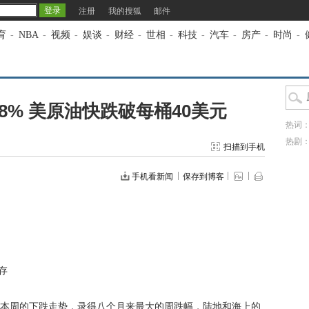
注册
我的搜狐
邮件
育
-
NBA
-
视频
-
娱谈
-
财经
-
世相
-
科技
-
汽车
-
房产
-
时尚
-
8% 美原油快跌破每桶40美元
热词
热剧
扫描到手机
手机看新闻
保存到博客
存
周的下跌走势，录得八个月来最大的周跌幅，陆地和海上的