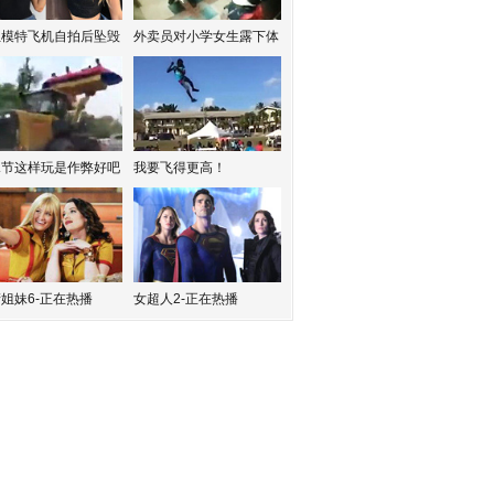
红模特飞机自拍后坠毁
外卖员对小学女生露下体
水节这样玩是作弊好吧
我要飞得更高！
姐妹6-正在热播
女超人2-正在热播