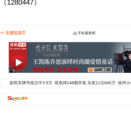
（1280447）
手机看新闻
广告
彩民车牌号投注中3.9万
双色球148期开奖:头奖11注666万
徐州小