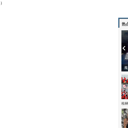
4）
热
潼体验爱情哲学
南方有乔木 | “科创CP”渐入佳境
魔
）
桂林