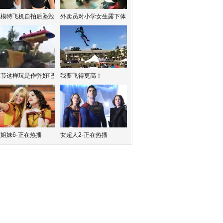
红模特飞机自拍后坠毁
外卖员对小学女生露下体
水节这样玩是作弊好吧
我要飞得更高！
姐妹6-正在热播
女超人2-正在热播