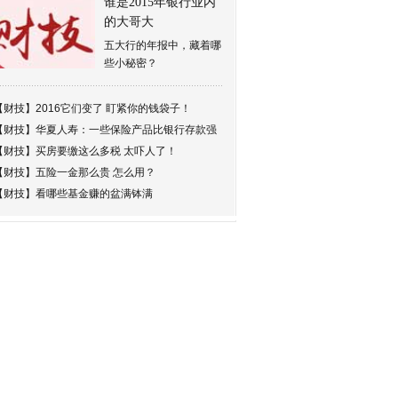
谁是2015年银行业内
的大哥大
五大行的年报中，藏着哪
些小秘密？
【财技】
2016它们变了 盯紧你的钱袋子！
【财技】
华夏人寿：一些保险产品比银行存款强
【财技】
买房要缴这么多税 太吓人了！
【财技】
五险一金那么贵 怎么用？
【财技】
看哪些基金赚的盆满钵满