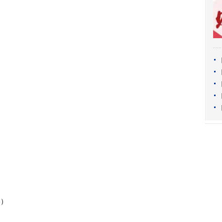
）
）
3）