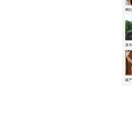
）
网
）
泼
破产
）