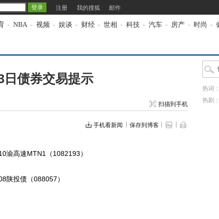
注册
我的搜狐
邮件
育
-
NBA
-
视频
-
娱谈
-
财经
-
世相
-
科技
-
汽车
-
房产
-
时尚
-
23日债券交易提示
热词
热剧
扫描到手机
手机看新闻
保存到博客
售 10渝高速MTN1（1082193）
售 08陕投债（088057）