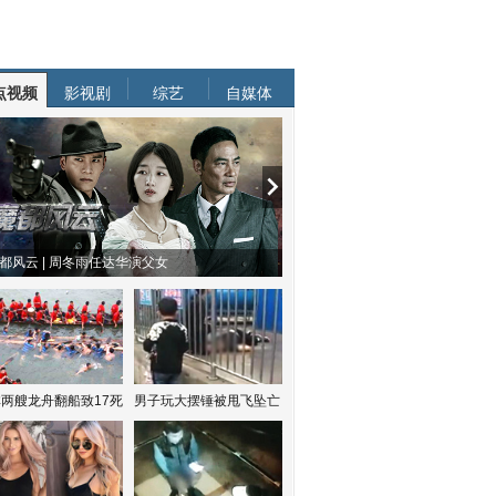
点视频
影视剧
综艺
自媒体
都风云 | 周冬雨任达华演父女
两艘龙舟翻船致17死
男子玩大摆锤被甩飞坠亡