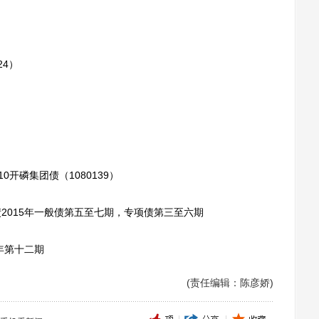
24）
）
）
售 10开磷集团债（1080139）
债2015年一般债第五至七期，专项债第三至六期
5年第十二期
(责任编辑：陈彦娇)