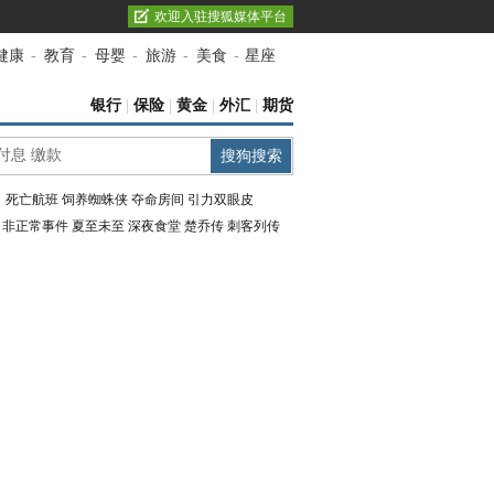
欢迎入驻搜狐媒体平台
健康
-
教育
-
母婴
-
旅游
-
美食
-
星座
银行
|
保险
|
黄金
|
外汇
|
期货
：
死亡航班
饲养蜘蛛侠
夺命房间
引力双眼皮
：
非正常事件
夏至未至
深夜食堂
楚乔传
刺客列传