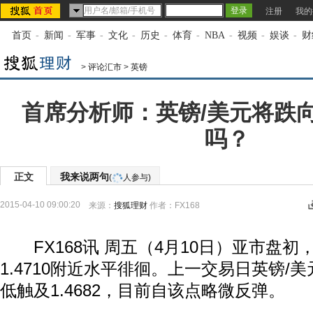
注册
我的
首页
-
新闻
-
军事
-
文化
-
历史
-
体育
-
NBA
-
视频
-
娱谈
-
财
>
评论汇市
>
英镑
首席分析师：英镑/美元将跌向1
吗？
正文
我来说两句
(
人参与)
2015-04-10 09:00:20
来源：
搜狐理财
作者：FX168
FX168讯 周五（4月10日）亚市盘初
1.4710附近水平徘徊。上一交易日英镑/
低触及1.4682，目前自该点略微反弹。