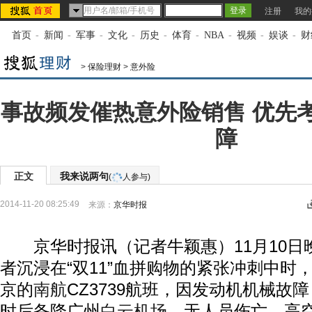
注册
我的
首页
-
新闻
-
军事
-
文化
-
历史
-
体育
-
NBA
-
视频
-
娱谈
-
财
>
保险理财
>
意外险
事故频发催热意外险销售 优先
障
正文
我来说两句
(
人参与)
2014-11-20 08:25:49
来源：
京华时报
京华时报讯（记者牛颖惠）11月10日
者沉浸在“双11”血拼购物的紧张冲刺中时
京的
南航
CZ3739航班，因发动机机械故
时后备降广州
白云机场
，无人员伤亡。高