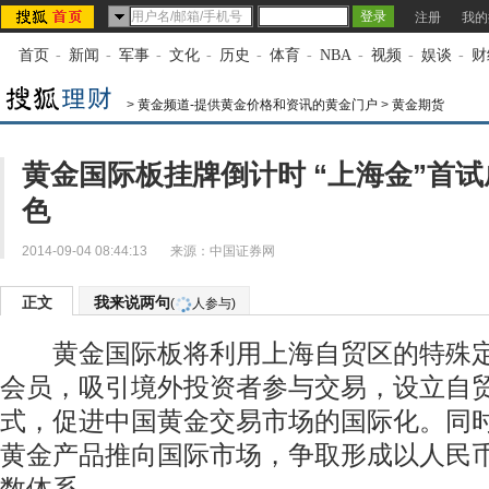
注册
我的
首页
-
新闻
-
军事
-
文化
-
历史
-
体育
-
NBA
-
视频
-
娱谈
-
财
>
黄金频道-提供黄金价格和资讯的黄金门户
>
黄金期货
黄金国际板挂牌倒计时 “上海金”首试
色
2014-09-04 08:44:13
来源：
中国证券网
正文
我来说两句
(
人参与)
黄金国际板将利用上海自贸区的特殊定
会员，吸引境外投资者参与交易，设立自
式，促进中国黄金交易市场的国际化。同
黄金产品推向国际市场，争取形成以人民