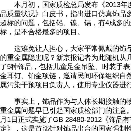
本月初，国家质检总局发布《2013年
品质量状况》白皮书，指出进口仿真饰品
超标的问题，包括铅、镍、镉，有4成多
标，是不合格最多的项目。
这难免让人担心，大家平常佩戴的饰品
的重金属隐患呢？新京报记者为此随机从
了5种饰品，包括儿童足金吊坠、时装手
金耳钉、铂金项链，邀请民间环保组织自
属污染干预项目负责人，使用专业仪器进
事实上，饰品作为与人体长期接触的物
重金属问题早已引起国家质检部门的注意。我
月1日正式实施了GB 28480-2012《饰
定》，这是首部针对饰品出台的国家强制