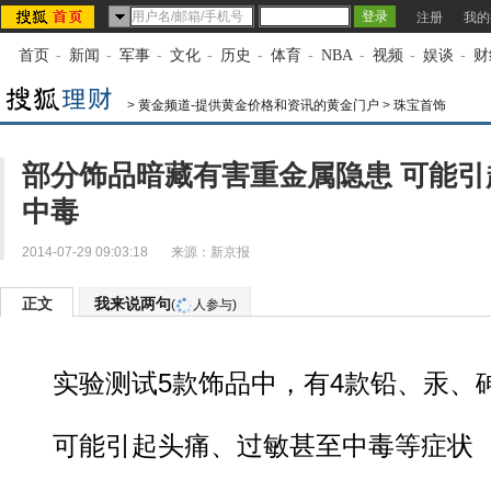
注册
我的
首页
-
新闻
-
军事
-
文化
-
历史
-
体育
-
NBA
-
视频
-
娱谈
-
财
>
黄金频道-提供黄金价格和资讯的黄金门户
>
珠宝首饰
部分饰品暗藏有害重金属隐患 可能引
中毒
2014-07-29 09:03:18
来源：
新京报
正文
我来说两句
(
人参与)
实验测试5款饰品中，有4款铅、汞、
可能引起头痛、过敏甚至中毒等症状