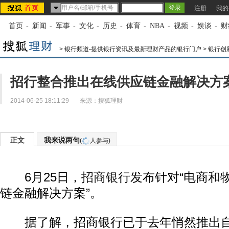
注册
我的
首页
-
新闻
-
军事
-
文化
-
历史
-
体育
-
NBA
-
视频
-
娱谈
-
财
>
银行频道-提供银行资讯及最新理财产品的银行门户
>
银行创
招行整合推出在线供应链金融解决方
2014-06-25 18:11:29
来源：
搜狐理财
正文
我来说两句
(
人参与)
6月25日，
招商银行
发布针对“电商和
链金融解决方案”。
据了解，招商银行已于去年悄然推出自