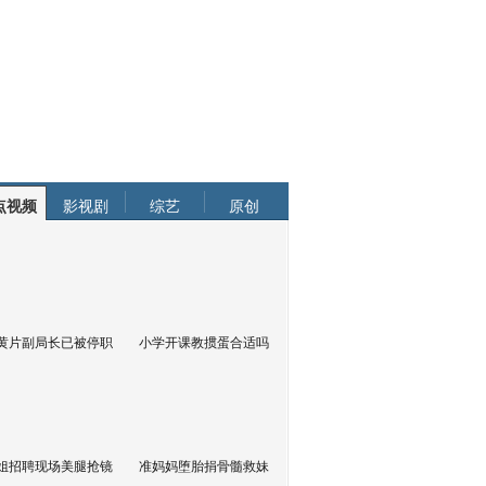
点视频
影视剧
综艺
原创
黄片副局长已被停职
小学开课教掼蛋合适吗
姐招聘现场美腿抢镜
准妈妈堕胎捐骨髓救妹