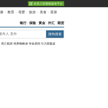
欢迎入驻搜狐媒体平台
康
-
教育
-
母婴
-
旅游
-
美食
-
星座
银行
|
保险
|
黄金
|
外汇
|
期货
：
死亡航班
饲养蜘蛛侠
夺命房间
引力双眼皮