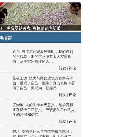
博推荐
袁岳
当浮层化现象严重时，我们遇到
的挑战是，出的主意没有太大实操价
值，从事实际操作的人…
转发
|
评论
足夜王涛
恒大与拜仁这场比赛太有价
值，展现了自己，也终于真刀真枪下看
清了自己，更成为一把标尺…
转发
|
评论
罗崇敏
人的生命本无意义，是学习和
实践赋予了它意义。应该把学习作为人
生的习惯和信仰。
转发
|
评论
陆琪
幸福是什么？当你功成名就时，
发现成功不会让你幸福，和人分享才