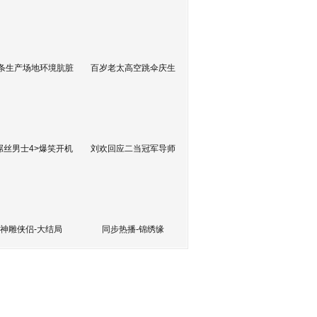
条生产场地环境肮脏
百岁老太高空跳伞庆生
屌丝男士4>爆笑开机
刘欢回应二当冠军导师
神雕侠侣-大结局
同步热播-锦绣缘