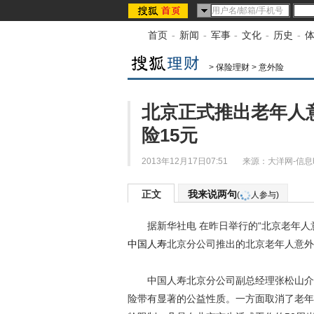
首页
-
新闻
-
军事
-
文化
-
历史
-
>
保险理财
>
意外险
北京正式推出老年人
险15元
2013年12月17日07:51
来源：
大洋网-信息
正文
我来说两句
(
人参与)
据新华社电 在昨日举行的“北京老年人意
中国人寿
北京分公司推出的北京老年人意外
中国人寿北京分公司副总经理张松山介
险带有显著的公益性质。一方面取消了老年