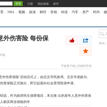
注册
我的搜狐
邮件
体育
-
NBA
-
视频
-
娱谈
-
财经
-
世相
-
科技
-
汽车
-
房产
-
时尚
-
健
意外伤害险 每份保
热词
时报
手机客户端
|
扫描到手机
外伤害保险”启动仪式上，由北京市民政局、北京市老龄办、
伤害保险正式推出，即日起面向社会受理投保申请。
绍说，作为政府民生保障项目，本次推
出的老年人意外伤害保
人购买商业保险的年