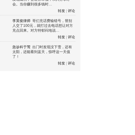
会。当你赚到很多钱时…
转发
|
评论
李英俊律师
哥们充话费输错号，替别
人交了100元，就打过去电话想让对方
充点回来。对方特郁闷地说…
转发
|
评论
急诊科于莺
出门时发现没下雪，还有
太阳，还能看到蓝天，惊呼这一天值
了！
转发
|
评论