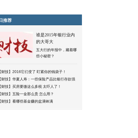
日推荐
谁是2015年银行业内
的大哥大
五大行的年报中，藏着哪
些小秘密？
【财技】
2016它们变了 盯紧你的钱袋子！
【财技】
华夏人寿：一些保险产品比银行存款强
【财技】
买房要缴这么多税 太吓人了！
【财技】
五险一金那么贵 怎么用？
【财技】
看哪些基金赚的盆满钵满