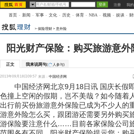
注册
我的
首页
-
新闻
-
军事
-
文化
-
历史
-
体育
-
NBA
-
视频
-
娱谈
-
财
>
保险理财
>
意外险
阳光财产保险：购买旅游意外
正文
我来说两句
(
人参与)
2013年09月18日09:57
来源：
中国经济网
中国经济网北京9月18日讯 国庆长假
色撞上空闲的假期，岂不美哉？如今随着
出行前买份旅游意外保险已成为不少人的
游意外险怎么买，跟团游还需要另外购买
游保险要注意什么……目前各家保险公司
范围各有不同，阳光财产保险提示您：购