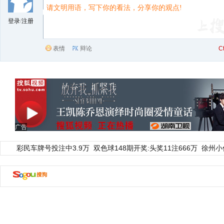
登录
/
注册
表情
辩论
C
广告
彩民车牌号投注中3.9万
双色球148期开奖:头奖11注666万
徐州小