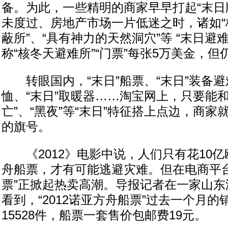
备。为此，一些精明的商家早早打起“末日
未度过、房地产市场一片低迷之时，诸如“
蔽所”、“具有神力的天然洞穴”等 “末日避
称“核冬天避难所”“门票”每张5万美金，
转眼国内，“末日”船票、“末日”装备避难
恤、“末日”取暖器……淘宝网上，只要能和“
亡”、“黑夜”等“末日”特征搭上点边，商家
的旗号。
《2012》电影中说，人们只有花10亿
舟船票，才有可能逃避灾难。但在电商平台，
票”正掀起热卖高潮。导报记者在一家山东
看到，“2012诺亚方舟船票”过去一个月
15528件，船票一套售价包邮费19元。