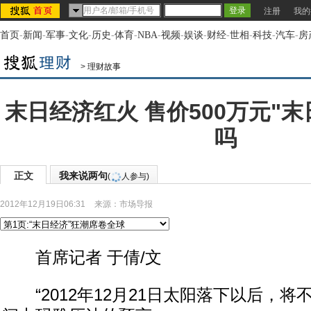
注册
我的
首页
-
新闻
-
军事
-
文化
-
历史
-
体育
-
NBA
-
视频
-
娱谈
-
财经
-
世相
-
科技
-
汽车
-
房
>
理财故事
末日经济红火 售价500万元"
吗
正文
我来说两句
(
人参与)
2012年12月19日06:31
来源：
市场导报
首席记者 于倩/文
“2012年12月21日太阳落下以后，将