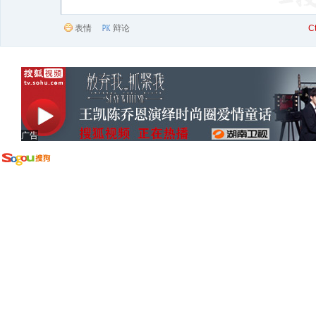
表情
辩论
C
广告