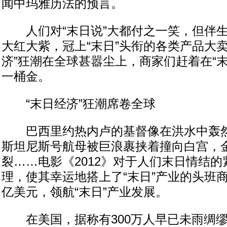
闻中玛雅历法的预言。
人们对“末日说”大都付之一笑，但伴生的
大红大紫，冠上“末日”头衔的各类产品大卖
济”狂潮在全球甚嚣尘上，商家们赶着在“
一桶金。
“末日经济”狂潮席卷全球
巴西里约热内卢的基督像在洪水中轰然
斯坦尼斯号航母被巨浪裹挟着撞向白宫，
裂……电影《2012》对于人们末日情结
理，使其幸运地搭上了“末日”产业的头班商
亿美元，领航“末日”产业发展。
在美国，据称有300万人早已未雨绸缪