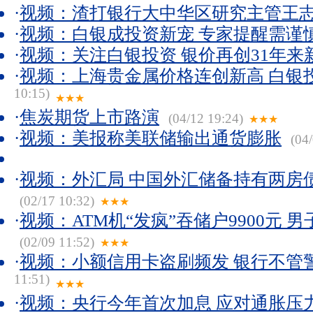
·
视频：渣打银行大中华区研究主管王
·
视频：白银成投资新宠 专家提醒需谨
·
视频：关注白银投资 银价再创31年来
·
视频：上海贵金属价格连创新高 白银
10:15)
★★★
·
焦炭期货上市路演
(04/12 19:24)
★★★
·
视频：美报称美联储输出通货膨胀
(04/
·
视频：外汇局 中国外汇储备持有两房
(02/17 10:32)
★★★
·
视频：ATM机“发疯”吞储户9900元 
(02/09 11:52)
★★★
·
视频：小额信用卡盗刷频发 银行不管
11:51)
★★★
·
视频：央行今年首次加息 应对通胀压