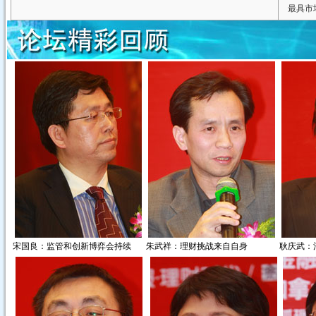
最具市
宋国良：监管和创新博弈会持续
朱武祥：理财挑战来自自身
耿庆武：