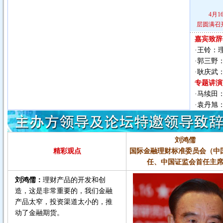
4月
层圆满召
嘉宾致辞
·
王铃：
·
郭三野
·
耿庆武
专题讲演
·
马续田
·
袁丹旭
刘鸿儒
精彩观点
国际金融理财标准委员会（中
任、中国证监会首任主
刘鸿儒：
理财产品的开发和创
造，这是非常重要的，我们金融
产品太窄，投资渠道太小的，推
动了金融期货。