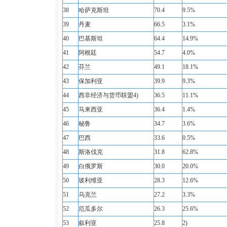
38
哈萨克斯坦
70.4
9.5%
39
丹麦
66.5
3.1%
40
巴基斯坦
64.4
14.9%
41
阿根廷
54.7
4.0%
42
芬兰
49.1
18.1%
43
保加利亚
39.9
9.3%
44
西非经济与货币联盟4)
36.5
11.1%
45
马来西亚
36.4
1.4%
46
秘鲁
34.7
3.6%
47
巴西
33.6
0.5%
48
斯洛伐克
31.8
62.8%
49
白俄罗斯
30.0
20.0%
50
玻利维亚
28.3
12.6%
51
乌克兰
27.2
3.3%
52
厄瓜多尔
26.3
25.6%
53
叙利亚
25.8
2)