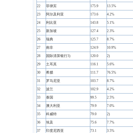
22
菲律宾
175.9
13.5%
23
阿尔及利亚
173.6
4.2%
24
利比亚
143.8
5.1%
25
新加坡
127.4
2.3%
26
瑞典
125.7
8.7%
27
南非
124.9
10.9%
28
国际清算银行3)
120.0
2)
29
土耳其
116.1
5.6%
30
希腊
111.7
76.5%
31
罗马尼亚
103.7
8.7%
32
波兰
102.9
4.2%
33
泰国
99.5
2.5%
34
澳大利亚
79.9
7.0%
35
科威特
79.0
2)
36
埃及
75.6
7.7%
37
印度尼西亚
73.1
3.5%