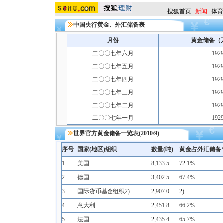
搜狐首页
-
新闻
-
体育
中国央行黄金、外汇储备表
月份
黄金储备（
二〇〇七年六月
192
二〇〇七年五月
192
二〇〇七年四月
192
二〇〇七年三月
192
二〇〇七年二月
192
二〇〇七年一月
192
世界官方黄金储备一览表(2010/9)
序号
国家
(
地区
)
组织
数量
(
吨
)
黄金占
外汇储备
1
美国
8,133.5
72.1%
2
德国
3,402.5
67.4%
3
国际货币基金组织2)
2,907.0
2)
4
意大利
2,451.8
66.2%
5
法国
2,435.4
65.7%