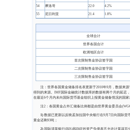
54
摩洛哥
22.0
4.2%
55
尼日利亚
21.4
1.8%
全球合计
世界各国合计
欧洲地区合计
首次限制售金协议签字国
二次限制售金协议签字国
三次限制售金协议签字国
注：世界各国黄金储备排名表更新于2010年9月，数据来源于国际
得到的来源。IMF国际金融统计数据库的数据有两个月的延迟，所
在最近6个月内未向国际货币基金组织上报黄金储备情况的国家
注2：各国黄金占外汇储备比例都是由世界黄金委员会(WGC)计算。
1)
数据已更新以反映孟加拉国中央银行在9月7日向国际货币
黄金还剩93吨；
2)
国际清算银行(BIS)和IMF的资产负债表不允许计算