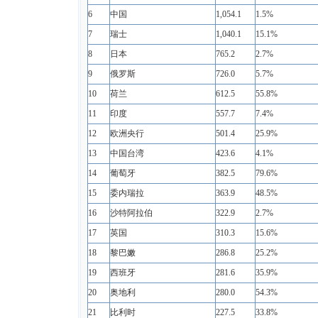
6
中国
1,054.1
1.5%
7
瑞士
1,040.1
15.1%
8
日本
765.2
2.7%
9
俄罗斯
726.0
5.7%
10
荷兰
612.5
55.8%
11
印度
557.7
7.4%
12
欧洲央行
501.4
25.9%
13
中国台湾
423.6
4.1%
14
葡萄牙
382.5
79.6%
15
委内瑞拉
363.9
48.5%
16
沙特阿拉伯
322.9
2.7%
17
英国
310.3
15.6%
18
黎巴嫩
286.8
25.2%
19
西班牙
281.6
35.9%
20
奥地利
280.0
54.3%
21
比利时
227.5
33.8%