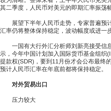
较为清晰。整体来看，上半年人民币兑美
其二季度，人民币对美元的即期汇率振荡幅度
展望下半年人民币走势，专家普遍预计
汇率仍将整体保持稳定，波动幅度或进一
一国有大行外汇分析师刘新亮接受信息
示，今年中国计划加入国际货币基金组织(I
动物系恋人啊 | 钟欣潼体验爱情哲学
南方
提款权(SDR)，要到11月份才会公布最
预计人民币汇率在年底前都将保持稳定。
对外贸易出口
压力较大