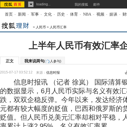
loading...
我的搜狐
邮件
首页
-
新闻
-
军事
-
文化
-
历史
-
体育
-
NBA
-
视频
-
娱谈
-
财
>
人民币
>
人民币汇率
上半年人民币有效汇率
正文
我来说两句
(
人参与)
2015-07-17 03:52:12
来源：
信息时报
信息时报讯 （记者 徐岚） 国际清算银行
的数据显示，6月人民币实际与名义有效汇
跌，双双企稳反弹。今年以来，发达经济
元都有较大幅度的贬值，巴西和俄罗斯的
贬值。但人民币兑美元汇率却相对平稳，
率累计上涨2.95%，名义有效汇率累