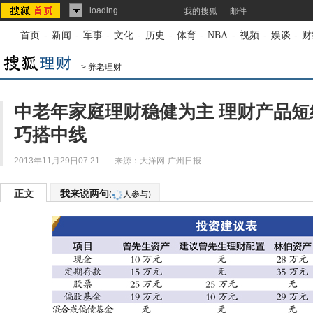
loading...
我的搜狐
邮件
首页
-
新闻
-
军事
-
文化
-
历史
-
体育
-
NBA
-
视频
-
娱谈
-
财
>
养老理财
中老年家庭理财稳健为主 理财产品短
巧搭中线
2013年11月29日07:21
来源：
大洋网-广州日报
正文
我来说两句
(
人参与)