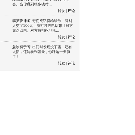
会。当你赚到很多钱时…
转发
|
评论
李英俊律师
哥们充话费输错号，替别
人交了100元，就打过去电话想让对方
充点回来。对方特郁闷地说…
转发
|
评论
急诊科于莺
出门时发现没下雪，还有
太阳，还能看到蓝天，惊呼这一天值
了！
转发
|
评论