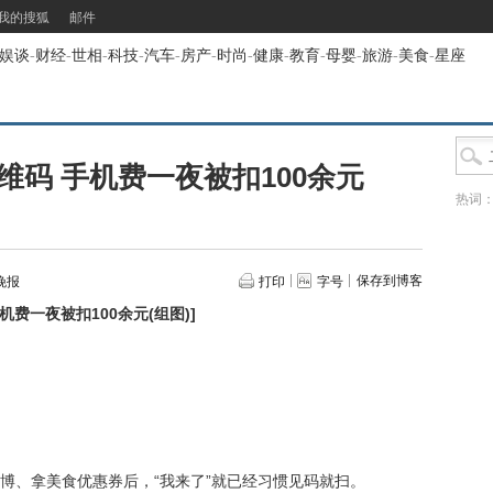
我的搜狐
邮件
娱谈
-
财经
-
世相
-
科技
-
汽车
-
房产
-
时尚
-
健康
-
教育
-
母婴
-
旅游
-
美食
-
星座
码 手机费一夜被扣100余元
热词
保存到博客
晚报
打印
字号
费一夜被扣100余元(组图)
]
、拿美食优惠券后，“我来了”就已经习惯见码就扫。