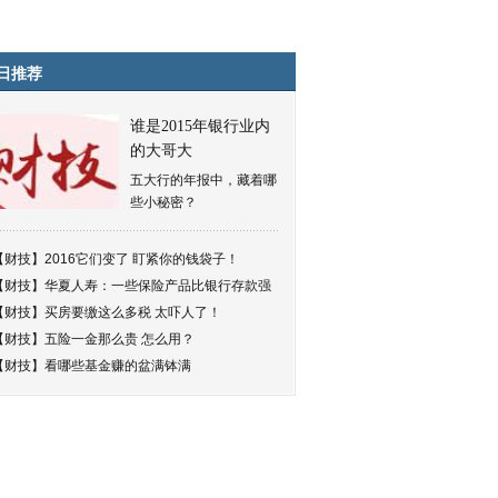
日推荐
谁是2015年银行业内
的大哥大
五大行的年报中，藏着哪
些小秘密？
【财技】
2016它们变了 盯紧你的钱袋子！
【财技】
华夏人寿：一些保险产品比银行存款强
【财技】
买房要缴这么多税 太吓人了！
【财技】
五险一金那么贵 怎么用？
【财技】
看哪些基金赚的盆满钵满