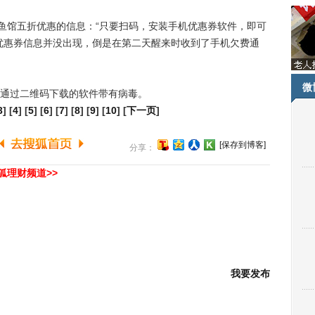
鱼馆五折优惠的信息：“只要扫码，安装手机优惠券软件，即可
优惠券信息并没出现，倒是在第二天醒来时收到了手机欠费通
微
通过二维码下载的软件带有病毒。
3
] [
4
] [
5
] [
6
] [
7
] [
8
] [
9
] [
10
] [
下一页
]
[保存到博客]
分享：
狐理财频道>>
我要发布