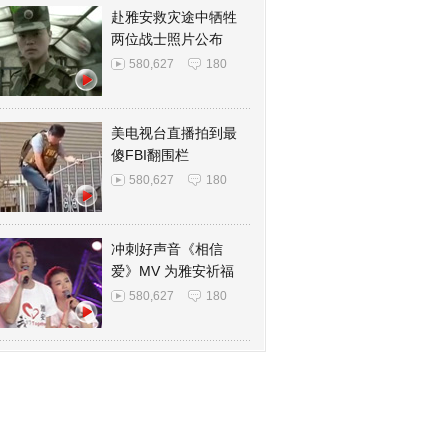
赴雅安救灾途中牺牲
两位战士照片公布
580,627
180
美电视台直播拍到最
傻FBI翻围栏
580,627
180
冲刺好声音《相信
爱》MV 为雅安祈福
580,627
180