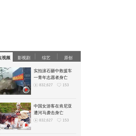
点视频
影视剧
综艺
原创
实拍滚石砸中救援车
一青年志愿者身亡
832,627
153
中国女游客在肯尼亚
遭河马袭击身亡
832,627
153