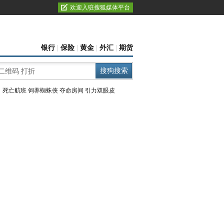
欢迎入驻搜狐媒体平台
银行
|
保险
|
黄金
|
外汇
|
期货
：
死亡航班
饲养蜘蛛侠
夺命房间
引力双眼皮