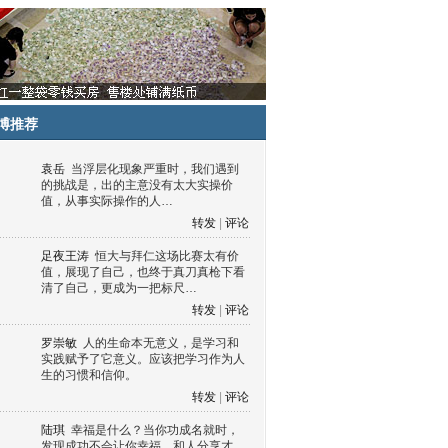
博推荐
袁岳
当浮层化现象严重时，我们遇到
的挑战是，出的主意没有太大实操价
值，从事实际操作的人…
转发
|
评论
足夜王涛
恒大与拜仁这场比赛太有价
值，展现了自己，也终于真刀真枪下看
清了自己，更成为一把标尺…
转发
|
评论
罗崇敏
人的生命本无意义，是学习和
实践赋予了它意义。应该把学习作为人
生的习惯和信仰。
转发
|
评论
陆琪
幸福是什么？当你功成名就时，
发现成功不会让你幸福，和人分享才