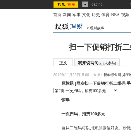
loading...
首页
-
新闻
-
军事
-
文化
-
历史
-
体育
-
NBA
-
视频
-
>
理财故事
扫一下促销打折二维
正文
我来说两句
(
人参与)
2012年11月28日15:09
来源：
新华报业网-扬子
原标题
[
网友扫一下促销打折二维码 手机
惊曝
一次扫码，扣费100多元
自从二维码可以用来加微信好友、粉微博