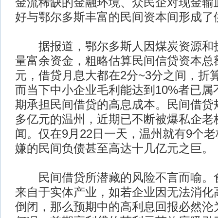
金流稀缺的金融环境、众民企对现金输
好与鄂尔多斯丰富的民间资本间形成了供
据报道，鄂尔多斯人因煤炭资源和拆
量富余资金，粗略估算民间信贷资本总额
元，借贷月息大都在2分~3分之间，折算年
而当下中小企业毛利能达到10%者已属
期承担民间借贷的高息成本。民间借贷规
多亿元的温州，近期已不断被爆私企老
闻。仅在9月22日一天，温州就有9个
嫌的民间负债甚至高达十几亿元之巨。
民间借贷所潜藏的风险不言而喻。食
来自于实体产业，如若企业因无法消化
倒闭，那么预期中的高利息回报必然沦为