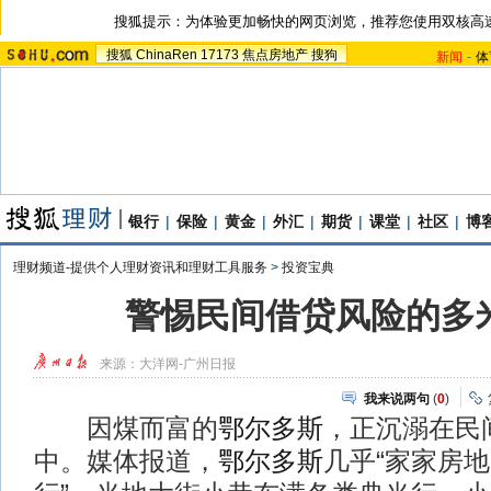
搜狐提示：为体验更加畅快的网页浏览，推荐您使用双核高
搜狐
ChinaRen
17173
焦点房地产
搜狗
新闻
-
体
银行
|
保险
|
黄金
|
外汇
|
期货
|
课堂
|
社区
|
博
理财频道-提供个人理财资讯和理财工具服务
>
投资宝典
警惕民间借贷风险的多
来源：
大洋网-广州日报
我来说两句
(
0
)
因煤而富的
鄂尔多斯
，正沉溺在民间
中。媒体报道，
鄂尔多斯
几乎“家家房