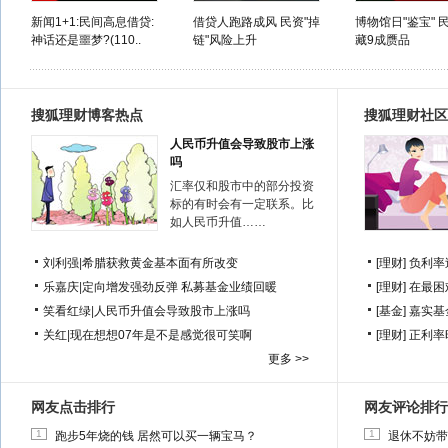
新闻1+1:民间高息借贷:
借贷人跑路成风 民资"掉
博物馆日"鉴宝" 
神话还是噩梦?(110..
链"风险上升
藏9成赝品
搜狐理财博客热点
搜狐理财社区
人民币升值会导致股市上涨
吗
汇率仅和股市中的部分投资
标的有时会有一定联系。比
如人民币升值……
刘利强
|
希腊获救黄金基本面有所改变
[理财]
负利率
乐嘉庆
|
定向增发强劲反弹 私募基金业绩回暖
[理财]
在最困
笑看红绿
|
人民币升值会导致股市上涨吗
[基金]
嘉实基
关红
|
现在想想07年是不是感觉很可笑啊
[理财]
正利率
更多 >>
网友点击排行
网友评论排行
1
1
跑步5年烧的钱 居然可以买一辆宝马？
退休不妨带