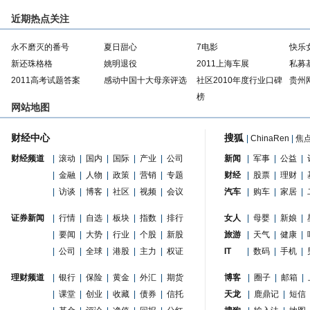
近期热点关注
永不磨灭的番号
夏日甜心
7电影
快乐
新还珠格格
姚明退役
2011上海车展
私募
2011高考试题答案
感动中国十大母亲评选
社区2010年度行业口碑
贵州
榜
网站地图
财经中心
搜狐
|
ChinaRen
|
焦
财经频道
|
滚动
|
国内
|
国际
|
产业
|
公司
新闻
|
军事
|
公益
|
|
金融
|
人物
|
政策
|
营销
|
专题
财经
|
股票
|
理财
|
|
访谈
|
博客
|
社区
|
视频
|
会议
汽车
|
购车
|
家居
|
证券新闻
|
行情
|
自选
|
板块
|
指数
|
排行
女人
|
母婴
|
新娘
|
|
要闻
|
大势
|
行业
|
个股
|
新股
旅游
|
天气
|
健康
|
|
公司
|
全球
|
港股
|
主力
|
权证
IT
|
数码
|
手机
|
理财频道
|
银行
|
保险
|
黄金
|
外汇
|
期货
博客
|
圈子
|
邮箱
|
|
课堂
|
创业
|
收藏
|
债券
|
信托
天龙
|
鹿鼎记
|
短信