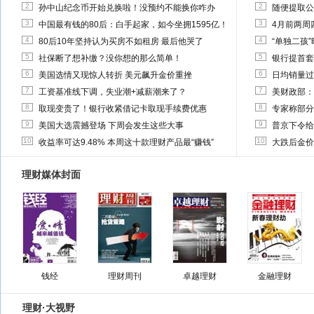
2
2
孙中山纪念币开始兑换啦！没预约不能换你咋办
随便提取公
3
3
中国最有钱的80后：白手起家，如今坐拥1595亿！
4月前两周
4
4
80后10年坚持认为买房不如租房 最后他哭了
“单独二孩
5
5
社保断了想补缴？没你想的那么简单！
银行提首套
6
6
美国选情又现惊人转折 美元飙升金价重挫
日均销量过
7
7
工资基准线下调，失业潮+减薪潮来了？
美财政部：
8
8
取现变贵了！银行收紧借记卡取现手续费优惠
专家称部分
9
9
美国大选震撼登场 下周会发生这些大事
普京下令给
10
10
收益率可达9.48% 本周这十款理财产品最“赚钱”
大跌后金价
理财媒体封面
钱经
理财周刊
卓越理财
金融理财
理财·大视野