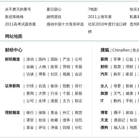
永不磨灭的番号
夏日甜心
7电影
快乐
新还珠格格
姚明退役
2011上海车展
私募
2011高考试题答案
感动中国十大母亲评选
社区2010年度行业口碑
贵州
榜
网站地图
财经中心
搜狐
|
ChinaRen
|
焦
财经频道
|
滚动
|
国内
|
国际
|
产业
|
公司
新闻
|
军事
|
公益
|
|
金融
|
人物
|
政策
|
营销
|
专题
财经
|
股票
|
理财
|
|
访谈
|
博客
|
社区
|
视频
|
会议
汽车
|
购车
|
家居
|
证券新闻
|
行情
|
自选
|
板块
|
指数
|
排行
女人
|
母婴
|
新娘
|
|
要闻
|
大势
|
行业
|
个股
|
新股
旅游
|
天气
|
健康
|
|
公司
|
全球
|
港股
|
主力
|
权证
IT
|
数码
|
手机
|
理财频道
|
银行
|
保险
|
黄金
|
外汇
|
期货
博客
|
圈子
|
邮箱
|
|
课堂
|
创业
|
收藏
|
债券
|
信托
天龙
|
鹿鼎记
|
短信
|
基金
|
评论
|
净值
|
回报
|
分红
搜狗
|
输入法
|
地图