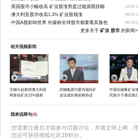
·
英国股市小幅收高 矿业股涨势盖过能源股跌幅
10-01-
·
澳大利亚股市收高1.3% 矿业股领涨
09-01-
·
中国A股影响世界 外媒称全球股市都要看其脸色
09-10-
更多关于
矿业 股市
的新闻>
相关视频新闻
宝钢今起获得澳大利亚
武钢集团与委内瑞拉矿
中国在秘鲁矿业
阿奎拉矿业15%股权
业达成长期采购协议
武装分子袭击致2
我来说两句
(
0
)