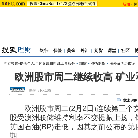
搜狐
ChinaRen
17173
焦点房地产
搜狗
新闻
-
体
银行
|
保险
|
黄金
|
外汇
|
期货
|
课堂
|
社区
|
理财频道-提供个人理财资讯和理财工具服务
>
期货
>
股指期货
>
海外及周边市场
欧洲股市周二继续收高 矿业
来源：
FX168
我来说两
欧洲股市周二(2月2日)连续第三个
股受澳洲联储维持利率不变提振上扬，
英国石油(BP)走低，因其之前公布的
期。