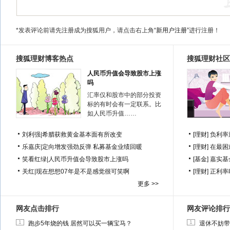
*发表评论前请先注册成为搜狐用户，请点击右上角
“新用户注册”
进行注册！
搜狐理财博客热点
搜狐理财社区
人民币升值会导致股市上涨
吗
汇率仅和股市中的部分投资
标的有时会有一定联系。比
如人民币升值……
刘利强
|
希腊获救黄金基本面有所改变
[理财]
负利率
乐嘉庆
|
定向增发强劲反弹 私募基金业绩回暖
[理财]
在最困
笑看红绿
|
人民币升值会导致股市上涨吗
[基金]
嘉实基
关红
|
现在想想07年是不是感觉很可笑啊
[理财]
正利率
更多 >>
网友点击排行
网友评论排行
1
1
跑步5年烧的钱 居然可以买一辆宝马？
退休不妨带