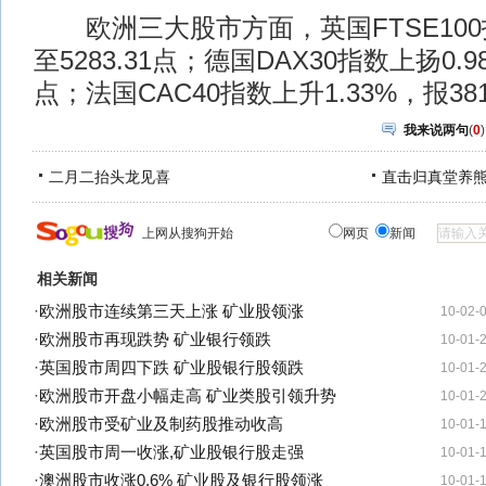
欧洲三大股市方面，英国FTSE100指
至5283.31点；德国DAX30指数上扬0.98
点；法国CAC40指数上升1.33%，报381
我来说两句
(
0
)
二月二抬头龙见喜
直击归真堂养
上网从搜狗开始
网页
新闻
相关新闻
·
欧洲股市连续第三天上涨 矿业股领涨
10-02-
·
欧洲股市再现跌势 矿业银行领跌
10-01-
·
英国股市周四下跌 矿业股银行股领跌
10-01-
·
欧洲股市开盘小幅走高 矿业类股引领升势
10-01-
·
欧洲股市受矿业及制药股推动收高
10-01-
·
英国股市周一收涨,矿业股银行股走强
10-01-
·
澳洲股市收涨0.6% 矿业股及银行股领涨
10-01-