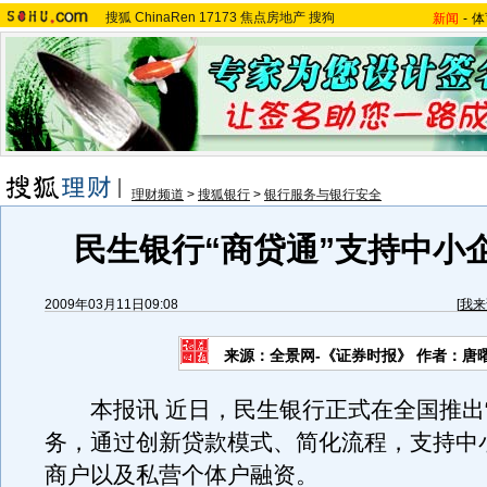
搜狐
ChinaRen
17173
焦点房地产
搜狗
新闻
-
体
理财频道
>
搜狐银行
>
银行服务与银行安全
民生银行“商贷通”支持中小
2009年03月11日09:08
[
我来
来源：全景网-《证券时报》 作者：唐
本报讯 近日，民生银行正式在全国推出“
务，通过创新贷款模式、简化流程，支持中
商户以及私营个体户融资。