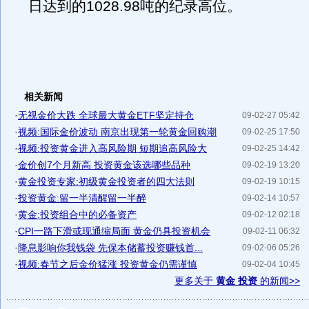
日达到的1028.98吨的纪录高位。
相关新闻
·
无视金价大跌 全球最大黄金ETF坚定持仓
09-02-27 05:42
·
视频:国际金价波动 南京出现第一轮黄金回购潮
09-02-25 17:50
·
视频:投资黄金进入高风险期 短期追高风险大
09-02-25 14:42
·
金价创7个月新高 投资黄金该选哪些品种
09-02-19 13:20
·
黄金投资专家:初级黄金投资者的四大法则
09-02-19 10:15
·
投资黄金:留一半清醒留一半醉
09-02-14 10:57
·
黄金:投资组合中的必备资产
09-02-12 02:18
·
CPI一路下滑或现通缩局面 黄金仍具投资机会
09-02-11 06:32
·
降息影响你我钱袋 先保本储蓄投资赚钱首...
09-02-06 05:26
·
视频:春节之后金价猛涨 投资黄金仍需谨慎
09-02-04 10:45
更多关于
黄金 投资
的新闻>>