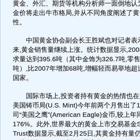
黄金、外汇、期货等机构分析师一面倒地认
金价将走出牛市格局,并从不同角度阐述了
性。
中国黄金协会副会长王胜斌也对记者表示,
来,黄金销售量继续上涨。统计数据显示,20
求量达到395.6吨（其中金饰为326.7吨,零售
吨）,比2007年增加68吨,增幅轻而易举地
国家。
国际市场上,投资者持有黄金的热情也在
美国铸币局(U.S. Mint)今年前两个月售出了1
司“美国之鹰”(American Eagle)金币,较
176%。此外,世界最大的黄金上市交易基金SPD
Trust数据显示,截至2月25日,其黄金持有量