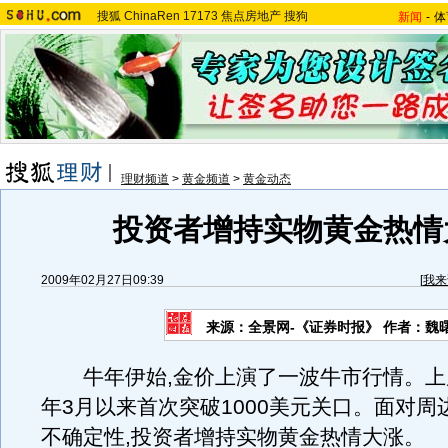
搜狐
ChinaRen
17173
焦点房地产
搜狗
新闻
-
体
理财频道
>
黄金频道
>
黄金动态
投资者增持实物黄金热情
2009年02月27日09:39
[
我来
来源：全景网-《证券时报》 作者：魏
牛年伊始,金价上演了一波牛市行情。上
年3月以来首次突破1000美元关口。面对周
不确定性,投资者增持实物黄金热情大涨。