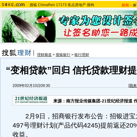
搜狐
ChinaRen
17173
焦点房地产
搜狗
新闻
-
体
理财频道
>
搜狐银行
>
银行理财
“变相贷款”回归 信托贷款理财
2009年02月10日09:30
[
我来
来源：南方报业传媒集团-21世纪经济报道 
2月9日，招商银行发布公告：招银进宝
497号理财计划(产品代码4245)提前返还2
收益。