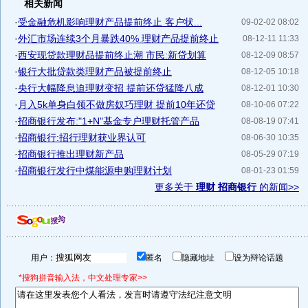
相关新闻
·
受金融危机影响理财产品提前终止 客户状...
09-02-02 08:02
·
外汇市场连续3个月暴跌40% 理财产品提前终止
08-12-11 11:33
·
西安现贷款理财品提前终止潮 市民:新贷划算
08-12-09 08:57
·
银行大批贷款类理财产品被提前终止
08-12-05 10:18
·
央行大幅降息迫理财变招 提前还贷猛降八成
08-12-01 10:30
·
月入5k单身白领不做房奴巧理财 提前10年还贷
08-10-06 07:22
·
招商银行发布:"1+N"基金专户理财托管产品
08-08-19 07:41
·
招商银行:招行理财获业界认可
08-06-30 10:35
·
招商银行推出理财新产品
08-05-29 07:19
·
招商银行发行中煤能源申购理财计划
08-01-23 01:59
更多关于
理财 招商银行
的新闻>>
用户：
匿名
隐藏地址
设为辩论话题
*搜狗拼音输入法，中文处理专家>>