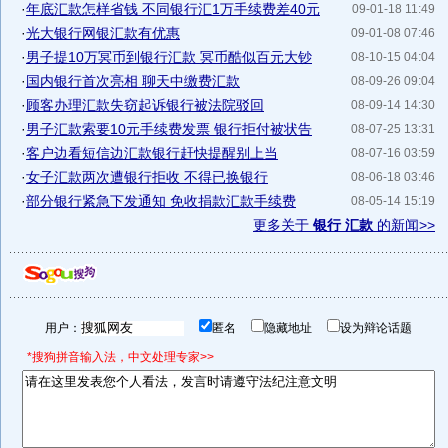
·
年底汇款怎样省钱 不同银行汇1万手续费差40元
09-01-18 11:49
·
光大银行网银汇款有优惠
09-01-08 07:46
·
男子提10万冥币到银行汇款 冥币酷似百元大钞
08-10-15 04:04
·
国内银行首次亮相 聊天中缴费汇款
08-09-26 09:04
·
顾客办理汇款失窃起诉银行被法院驳回
08-09-14 14:30
·
男子汇款索要10元手续费发票 银行拒付被状告
08-07-25 13:31
·
客户边看短信边汇款银行赶快提醒别上当
08-07-16 03:59
·
女子汇款两次遭银行拒收 不得已换银行
08-06-18 03:46
·
部分银行紧急下发通知 免收捐款汇款手续费
08-05-14 15:19
更多关于
银行 汇款
的新闻>>
用户：
匿名
隐藏地址
设为辩论话题
*搜狗拼音输入法，中文处理专家>>