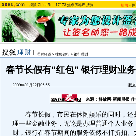
搜狐
ChinaRen
17173
焦点房地产
搜狗
新闻
-
体
理财频道
>
搜狐银行
>
银行理财
春节长假有“红包” 银行理财业
2009年01月22日05:55
[
我来
来源：解放网-新闻晨报 作
春节长假，市民在休闲娱乐的同时，还
理一些金融业务，无论是办理普通个人业务
财，银行在春节期间的服务依然不打折扣。