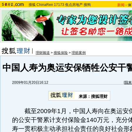
搜狐
ChinaRen
17173
焦点房地产
搜狗
新闻
-
体
理财频道
>
搜狐保险
>
理赔案例
中国人寿为奥运安保牺牲公安干
2009年01月20日16:12
[
我来
来源：搜狐理财
截至2009年1月，中国人寿向在奥运安
的公安干警累计支付保险金140万元，充分
寿一贯积极主动承担社会责任的良好社会形