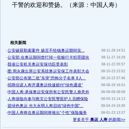
干警的欢迎和赞扬。（来源：中国人寿）
相关新闻
·
公安破获勒索案件 扬言不给钱奥运期间实...
08-11-28 14:51
·
公安部:在奥运期间曾打掉一批银行卡犯罪团伙
08-11-27 16:29
·
我省公安机关奥运安保功臣受表彰
08-11-22 05:57
·
图:周永康出席公安系统奥运安保工作表彰大会
08-10-23 23:52
·
公安部公布第二批"东突"恐怖分子名单 8人...
08-10-22 07:46
·
招商信诺人寿开通奥运快速赔付"绿色通道"
08-08-29 16:01
·
中国人寿:承保奥运安保所有公安民警人身意外
08-08-08 08:08
·
人寿保险向参与救灾公安民警医护人员赠保险
08-05-15 14:13
·
迎绿色奥运 光大永明人寿启动"绿色中国"...
08-04-24 16:30
·
中国人寿将在奥运期间将推出"个性"保险服务
08-01-23 13:37
更多关于
奥运 人寿
的新闻>>